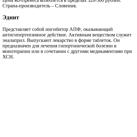
Цена Ко-Пренеса колеблется в пределах 320-500 рублей.
Страна-производитель – Словения.
Эднит
Представляет собой ингибитор АПФ, оказывающий
антигипертензивное действие. Активным веществом служит
эналаприл. Выпускают лекарство в форме таблеток. Он
предназначен для лечения гипертонической болезни в
монотерапии или в сочетании с другими медикаментами при
ХСН.