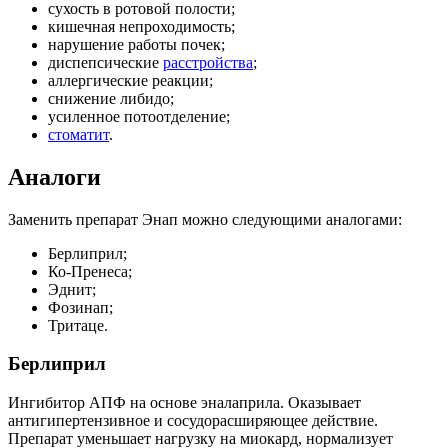
сухость в ротовой полости;
кишечная непроходимость;
нарушение работы почек;
диспепсические
расстройства
;
аллергические реакции;
снижение либидо;
усиленное потоотделение;
стоматит
.
Аналоги
Заменить препарат Энап можно следующими аналогами:
Берлиприл;
Ко-Пренеса;
Эднит;
Фозинап;
Тритаце.
Берлиприл
Ингибитор АПФ на основе эналаприла. Оказывает
антигипертензивное и сосудорасширяющее действие.
Препарат уменьшает нагрузку на миокард, нормализует