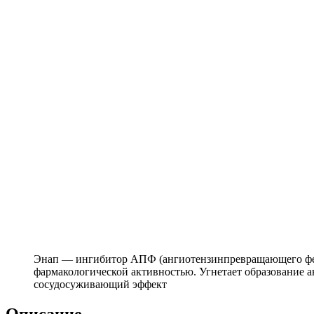
Энап — ингибитор АПФ (ангиотензинпревращающего фер
фармакологической активностью. Угнетает образование ан
сосудосуживающий эффект
Описание