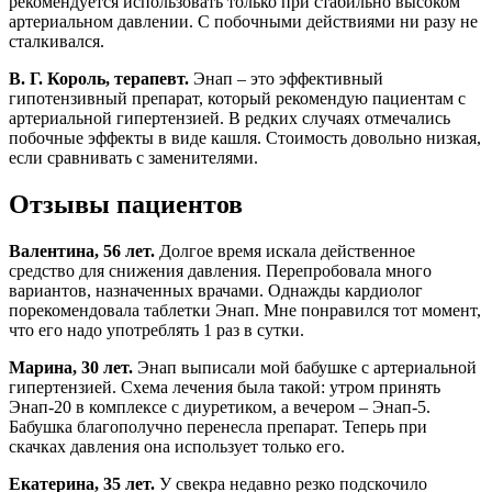
рекомендуется использовать только при стабильно высоком
артериальном давлении. С побочными действиями ни разу не
сталкивался.
В. Г. Король, терапевт.
Энап – это эффективный
гипотензивный препарат, который рекомендую пациентам с
артериальной гипертензией. В редких случаях отмечались
побочные эффекты в виде кашля. Стоимость довольно низкая,
если сравнивать с заменителями.
Отзывы пациентов
Валентина, 56 лет.
Долгое время искала действенное
средство для снижения давления. Перепробовала много
вариантов, назначенных врачами. Однажды кардиолог
порекомендовала таблетки Энап. Мне понравился тот момент,
что его надо употреблять 1 раз в сутки.
Марина, 30 лет.
Энап выписали мой бабушке с артериальной
гипертензией. Схема лечения была такой: утром принять
Энап-20 в комплексе с диуретиком, а вечером – Энап-5.
Бабушка благополучно перенесла препарат. Теперь при
скачках давления она использует только его.
Екатерина, 35 лет.
У свекра недавно резко подскочило