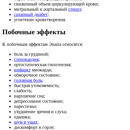
сниженный объем циркулирующей крови;
митральный и аортальный
стеноз
;
сахарный диабет
;
угнетение кроветворения.
Побочные эффекты
К побочным эффектам Энапа относятся:
боль за грудиной;
стенокардия
;
ортостатическая гипотензия;
инфаркт
миокарда;
обморочное состояние;
головная боль
;
быстрая утомляемость;
слабость;
нарушение сна;
депрессивное состояние;
парестезии;
ухудшение зрения и слуха;
одышка;
шум в ушах
;
дискомфорт в горле;