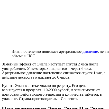
Энап постепенно понижает артериальное
давление
, не в
объема и ЧСС
Заметный эффект от Энапа наступает спустя 2 часа после
употребления. У некоторых пациентов – через 4 часа.
Артериальное давление постепенно снижается спустя 1 час, а
действие лекарства нарастает до 6 часов.
Купить Энап в аптеке можно по рецепту. Его цена
варьируется в пределах 110-2990 рублей, в зависимости от
дозировки действующего вещества и количества таблеток в
упаковке. Страна-производитель – Словения.
Чем отличаются Энап, Энап Н и Энап