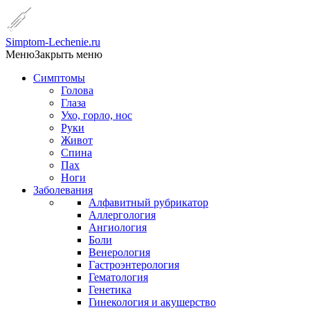
Simptom-Lechenie.ru
Меню
Закрыть меню
Симптомы
Голова
Глаза
Ухо, горло, нос
Руки
Живот
Спина
Пах
Ноги
Заболевания
Алфавитный рубрикатор
Аллергология
Ангиология
Боли
Венерология
Гастроэнтерология
Гематология
Генетика
Гинекология и акушерство