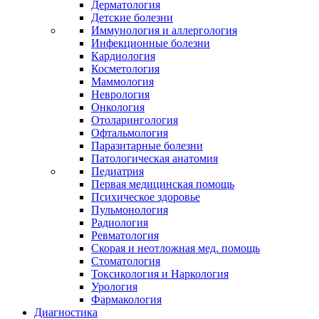
Дерматология
Детские болезни
Иммунология и аллергология
Инфекционные болезни
Кардиология
Косметология
Маммология
Неврология
Онкология
Отоларингология
Офтальмология
Паразитарные болезни
Патологическая анатомия
Педиатрия
Первая медицинская помощь
Психическое здоровье
Пульмонология
Радиология
Ревматология
Скорая и неотложная мед. помощь
Стоматология
Токсикология и Наркология
Урология
Фармакология
Диагностика