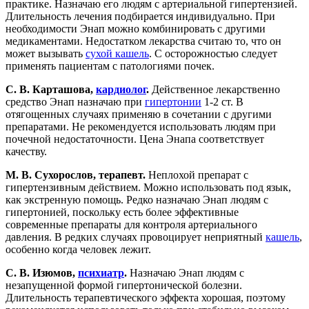
практике. Назначаю его людям с артериальной гипертензией.
Длительность лечения подбирается индивидуально. При
необходимости Энап можно комбинировать с другими
медикаментами. Недостатком лекарства считаю то, что он
может вызывать
сухой кашель
. С осторожностью следует
применять пациентам с патологиями почек.
С. В. Карташова,
кардиолог
.
Действенное лекарственно
средство Энап назначаю при
гипертонии
1-2 ст. В
отягощенных случаях применяю в сочетании с другими
препаратами. Не рекомендуется использовать людям при
почечной недостаточности. Цена Энапа соответствует
качеству.
М. В. Сухорослов, терапевт.
Неплохой препарат с
гипертензивным действием. Можно использовать под язык,
как экстренную помощь. Редко назначаю Энап людям с
гипертонией, поскольку есть более эффективные
современные препараты для контроля артериального
давления. В редких случаях провоцирует неприятный
кашель
,
особенно когда человек лежит.
С. В. Изюмов,
психиатр
.
Назначаю Энап людям с
незапущенной формой гипертонической болезни.
Длительность терапевтического эффекта хорошая, поэтому