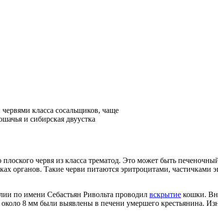
 червями класса сосальщиков, чаще
ошачья и сибирская двуустка
о плоского червя из класса трематод. Это может быть печеночны
ках органов. Такие черви питаются эритроцитами, частичками 
алии по имени Себастьян Ривольта проводил
вскрытие
кошки. Вну
около 8 мм были выявлены в печени умершего крестьянина. Изна