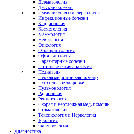
Дерматология
Детские болезни
Иммунология и аллергология
Инфекционные болезни
Кардиология
Косметология
Маммология
Неврология
Онкология
Отоларингология
Офтальмология
Паразитарные болезни
Патологическая анатомия
Педиатрия
Первая медицинская помощь
Психическое здоровье
Пульмонология
Радиология
Ревматология
Скорая и неотложная мед. помощь
Стоматология
Токсикология и Наркология
Урология
Фармакология
Диагностика