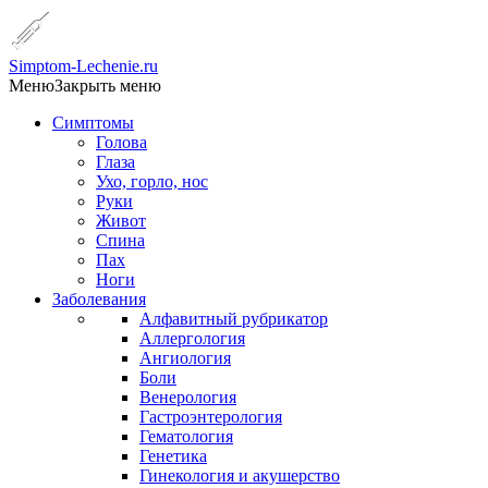
Simptom-Lechenie.ru
Меню
Закрыть меню
Симптомы
Голова
Глаза
Ухо, горло, нос
Руки
Живот
Спина
Пах
Ноги
Заболевания
Алфавитный рубрикатор
Аллергология
Ангиология
Боли
Венерология
Гастроэнтерология
Гематология
Генетика
Гинекология и акушерство