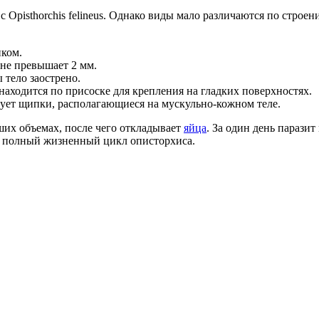
 Opisthorchis felineus. Однако виды мало различаются по строе
иком.
 не превышает 2 мм.
 тело заострено.
находится по присоске для крепления на гладких поверхностях.
зует щипки, располагающиеся на мускульно-кожном теле.
ших объемах, после чего откладывает
яйца
. За один день парази
и полный жизненный цикл описторхиса.