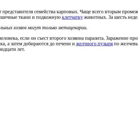
 представителя семейства карповых. Чаще всего вторым промеж
 мышечные ткани и подкожную
клетчатку
животных. За шесть неде
ьных хозяев могут только метацекарии.
еловека, если он съест второго хозяина паразита. Заражение п
а, а затем добираются до печени и
желчного пузыря
по желчевы
идцати лет.