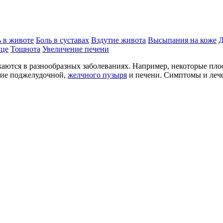
ь в животе
Боль в суставах
Вздутие живота
Высыпания на коже
Д
ице
Тошнота
Увеличение печени
ажаются в разнообразных заболеваниях. Например, некоторые пл
ние поджелудочной,
желчного пузыря
и печени. Симптомы и лече