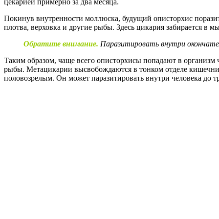
цекарией примерно за два месяца.
Покинув внутренности моллюска, будущий описторхис поразит
плотва, верховка и другие рыбы. Здесь цикария забирается в
Обратите внимание.
Паразитировать внутри окончател
Таким образом, чаще всего описторхисы попадают в организм ч
рыбы. Метацикарии высвобождаются в тонком отделе кишечник
половозрелым. Он может паразитировать внутри человека до тр