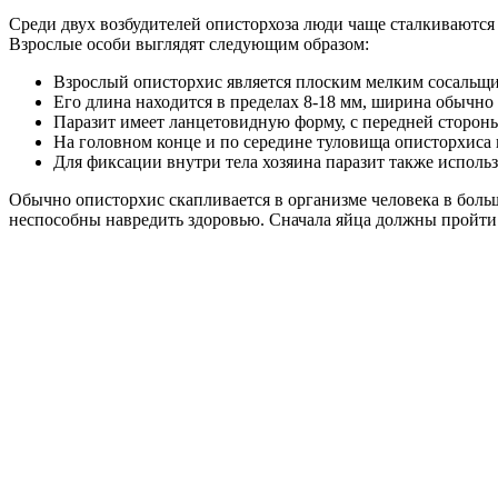
Среди двух возбудителей описторхоза люди чаще сталкиваются с
Взрослые особи выглядят следующим образом:
Взрослый описторхис является плоским мелким сосальщ
Его длина находится в пределах 8-18 мм, ширина обычно
Паразит имеет ланцетовидную форму, с передней стороны
На головном конце и по середине туловища описторхиса 
Для фиксации внутри тела хозяина паразит также исполь
Обычно описторхис скапливается в организме человека в боль
неспособны навредить здоровью. Сначала яйца должны пройт