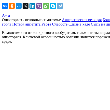
A+
а-
Описторхоз - основные симптомы:
Аллергическая реакция
Бол
горла
Потеря аппетита
Рвота
Слабость
Слизь в кале
Сыпь на л
В зависимости от конкретного возбудителя, гельминтозы выр
описторхоз. Ключевой особенностью болезни является пораже
среде.