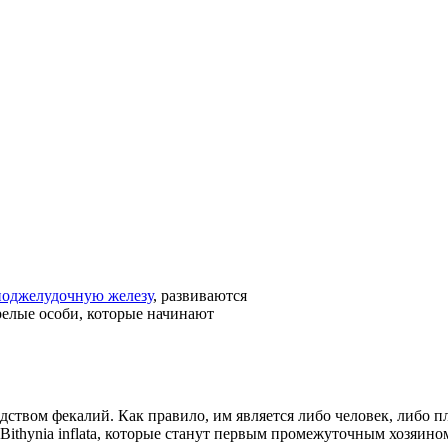
поджелудочную железу
, развиваются
релые особи, которые начинают
твом фекалий. Как правило, им является либо человек, либо пло
 Bithynia inflata, которые станут первым промежуточным хозяино