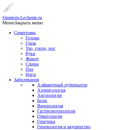
Simptom-Lechenie.ru
Меню
Закрыть меню
Симптомы
Голова
Глаза
Ухо, горло, нос
Руки
Живот
Спина
Пах
Ноги
Заболевания
Алфавитный рубрикатор
Аллергология
Ангиология
Боли
Венерология
Гастроэнтерология
Гематология
Генетика
Гинекология и акушерство