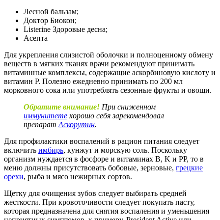
Лесной бальзам;
Доктор Биокон;
Listerine Здоровые десна;
Асепта
Для укрепления слизистой оболочки и полноценному обмену
веществ в мягких тканях врачи рекомендуют принимать
витаминные комплексы, содержащие аскорбиновую кислоту и
витамин P. Полезно ежедневно принимать по 200 мл
морковного сока или употреблять сезонные фрукты и овощи.
Обратите внимание!
При сниженном
иммунитете
хорошо себя зарекомендовал
препарат
Аскорутин
.
Для профилактики воспалений в рацион питания следует
включить
имбирь
, кунжут и морскую соль. Поскольку
организм нуждается в фосфоре и витаминах B, K и PP, то в
меню должны присутствовать бобовые, зерновые,
грецкие
орехи
, рыба и мясо нежирных сортов.
Щетку для очищения зубов следует выбирать средней
жесткости. При кровоточивости следует покупать пасту,
которая предназначена для снятия воспаления и уменьшения
неприятных симптомов, к примеру, President Active или