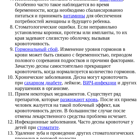
Особенно часто такое наблюдается во время
беременности, когда необходимо сбалансированно
питаться и принимать
витамины
для обеспечения
потребностей женщины и будущего ребенка.
Стоматологические ошибки. Если неправильно
установлены коронки, протезы или импланты, то их
края задевают слизистую оболочку, вызывая
кровоточивость.
Гормональный сбой
. Изменение уровня гормонов в
крови может быть связано с беременностью, периодом
полового созревания подростков и прочими факторами.
Зачастую десны самостоятельно прекращают
кровоточить, когда нормализуется количество гормонов.
Хронические заболевания. Десна могут кровоточить
при
сахарном диабете
, лейкозе,
ВИЧ-инфекции
и других
нарушениях в организме.
Прием некоторых медикаментов. Существует ряд
препаратов, которые
разжижают кровь
. После их приема
человек жалуется на такой побочный эффект, как
кровоточивость десен. В большинстве случае после
отмены лекарственного средства проблема исчезает.
Инфекционные заболевания. Часто десны кровоточат у
детей при
стоматите
.
Удаление зуба и проведение других стоматологических
процедур в ротовой полости.