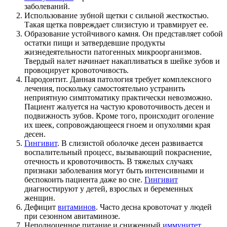
заболеваний.
Использование зубной щетки с сильной жесткостью.
Такая щетка повреждает слизистую и травмирует ее.
Образование устойчивого камня. Он представляет собой
остатки пищи и затвердевшие продукты
жизнедеятельности патогенных микроорганизмов.
Твердый налет начинает накапливаться в шейке зубов и
провоцирует кровоточивость.
Пародонтит. Данная патология требует комплексного
лечения, поскольку самостоятельно устранить
неприятную симптоматику практически невозможно.
Пациент жалуется на частую кровоточивость десен и
подвижность зубов. Кроме того, происходит оголение
их шеек, сопровождающееся гноем и опухолями края
десен.
Гингивит
. В слизистой оболочке десен развивается
воспалительный процесс, вызывающий покраснение,
отечность и кровоточивость. В тяжелых случаях
признаки заболевания могут быть интенсивными и
беспокоить пациента даже во сне.
Гингивит
диагностируют у детей, взрослых и беременных
женщин.
Дефицит
витаминов
. Часто десна кровоточат у людей
при сезонном авитаминозе.
Неполноценное питание и сниженный
иммунитет
.