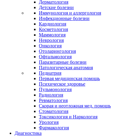
Дерматология
Детские болезни
Иммунология и аллергология
Инфекционные болезни
Кардиология
Косметология
Маммология
Неврология
Онкология
Отоларингология
Офтальмология
Паразитарные болезни
Патологическая анатомия
Педиатрия
Первая медицинская помощь
Психическое здоровье
Пульмонология
Радиология
Ревматология
Скорая и неотложная мед. помощь
Стоматология
Токсикология и Наркология
Урология
Фармакология
Диагностика