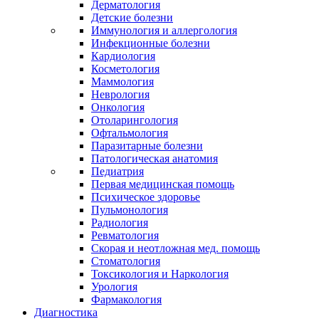
Дерматология
Детские болезни
Иммунология и аллергология
Инфекционные болезни
Кардиология
Косметология
Маммология
Неврология
Онкология
Отоларингология
Офтальмология
Паразитарные болезни
Патологическая анатомия
Педиатрия
Первая медицинская помощь
Психическое здоровье
Пульмонология
Радиология
Ревматология
Скорая и неотложная мед. помощь
Стоматология
Токсикология и Наркология
Урология
Фармакология
Диагностика