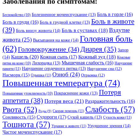
Заболевания по симптомам:
Боль в горле
(16)
Болезненное мочеиспускание
(13)
Беспокойство
(10)
Боль в животе
Боль в груди
(16)
Боль в грудной клетке
(13)
(39)
Вздутие
Боль в суставах
(18)
Боль внизу живота
(14)
Головная боль
живота
(25)
Высыпания на коже
(14)
(62)
Головокружение
(34)
Диарея
(35)
Запор
Кашель
(20)
Кожный зуд
(18)
Кожная сыпь
(17)
(14)
Красные
Мышечная слабость
(16)
Лихорадка
(13)
Нарушение
пятна на коже
(10)
Нарушение сердечного ритма
(13)
Нарушение сна
(12)
памяти
(11)
Озноб
(24)
Насморк
(15)
Отрыжка
(12)
Одышка
(11)
Повышенная температура
(74)
Потеря
Покраснение кожи
(13)
Повышенная утомляемость
(10)
аппетита
(38)
Потеря веса
(21)
Раздражительность
(16)
Слабость
(57)
Рвота
(52)
Скорая помощь
(11)
Роды
(9)
Судороги
(17)
Сонливость
(15)
Сухой кашель
(13)
Сухость кожи
(11)
Тошнота
(57)
Ухудшение зрения
(14)
Урчание в животе
(11)
Частое мочеиспускание
(17)