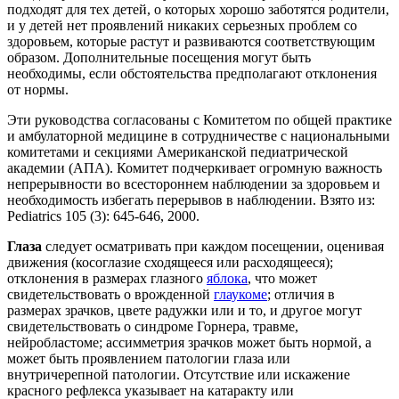
подходят для тех детей, о которых хорошо заботятся родители,
и у детей нет проявлений никаких серьезных проблем со
здоровьем, которые растут и развиваются соответствующим
образом. Дополнительные посещения могут быть
необходимы, если обстоятельства предполагают отклонения
от нормы.
Эти руководства согласованы с Комитетом по общей практике
и амбулаторной медицине в сотрудничестве с национальными
комитетами и секциями Американской педиатрической
академии (АПА). Комитет подчеркивает огромную важность
непрерывности во всестороннем наблюдении за здоровьем и
необходимость избегать перерывов в наблюдении. Взято из:
Pediatrics 105 (3): 645-646, 2000.
Глаза
следует осматривать при каждом посещении, оценивая
движения (косоглазие сходящееся или расходящееся);
отклонения в размерах глазного
яблока
, что может
свидетельствовать о врожденной
глаукоме
; отличия в
размерах зрачков, цвете радужки или и то, и другое могут
свидетельствовать о синдроме Горнера, травме,
нейробластоме; ассимметрия зрачков может быть нормой, а
может быть проявлением патологии глаза или
внутричерепной патологии. Отсутствие или искажение
красного рефлекса указывает на катаракту или