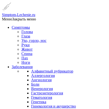
Simptom-Lechenie.ru
Меню
Закрыть меню
Симптомы
Голова
Глаза
Ухо, горло, нос
Руки
Живот
Спина
Пах
Ноги
Заболевания
Алфавитный рубрикатор
Аллергология
Ангиология
Боли
Венерология
Гастроэнтерология
Гематология
Генетика
Гинекология и акушерство