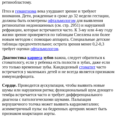
ретинобластому.
Птоз и
гемангиома
века ухудшают зрение и требуют
внимания. Дети, рожденные в сроке до 32 недели гестации,
должны быть осмотрены
офтальмологом
для выявления
ретинопатии недоношенных (см. стр. 2951) и нарушений
рефракции, которые встречаются часто. К 3-му или 4-му году
жизни зрение проверяется по таблицам Снеллена или более
новым методом с помощью аппарата. Специальные детские
таблицы предпочтительнее; острота зрения менее 0,2-0,3
требует оценки
офтальмологом
.
Диагностика
кариеса
зубов
важна, следует обратиться к
стоматологу, если у ребенка есть полости в зубах, даже если
это только временные зубы. Кандидозный
стоматит
часто
встречается у маленьких детей и не всегда является признаком
иммунодефицита.
Сердце.
Проводится аускультация, чтобы выявить новые
шумы или нарушения ритма; функциональный шум дующего
тембра встречается часто и требует дифференциального
диагноза с патологическими шумами. Пальпация
верхушечного толчка может выявить кардиомегалию;
асимметричный пульс на бедренных артериях может быть
признаком коарктации аорты.