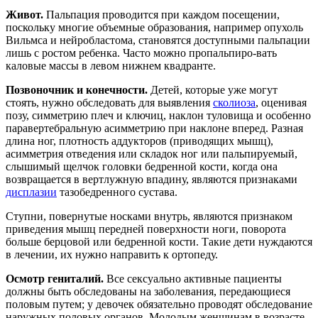
Живот.
Пальпация проводится при каждом посещении,
поскольку многие объемные образования, например опухоль
Вильмса и нейробластома, становятся доступными пальпации
лишь с ростом ребенка. Часто можно пропальпиро-вать
каловые массы в левом нижнем квадранте.
Позвоночник и конечности.
Детей, которые уже могут
стоять, нужно обследовать для выявления
сколиоза
, оценивая
позу, симметрию плеч и ключиц, наклон туловища и особенно
паравертебральную асимметрию при наклоне вперед. Разная
длина ног, плотность аддукторов (приводящих мышц),
асимметрия отведения или складок ног или пальпируемый,
слышимый щелчок головки бедренной кости, когда она
возвращается в вертлужную впадину, являются признаками
дисплазии
тазобедренного сустава.
Ступни, повернутые носками внутрь, являются признаком
приведения мышц передней поверхности ноги, поворота
больше берцовой или бедренной кости. Такие дети нуждаются
в лечении, их нужно направить к ортопеду.
Осмотр гениталий.
Все сексуально активные пациенты
должны быть обследованы на заболевания, передающиеся
половым путем; у девочек обязательно проводят обследование
наружных половых органов. Молодым женщинам в возрасте