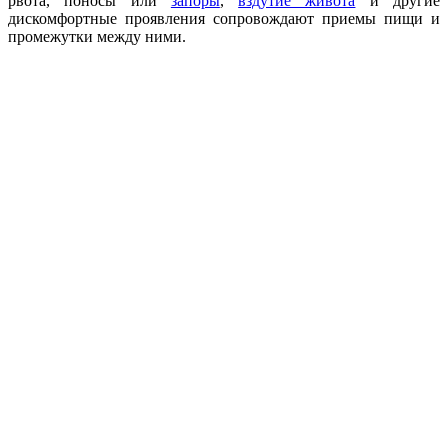
рвота, поносы или
запоры
,
вздутие живота
и другие
дискомфортные проявления сопровождают приемы пищи и
промежутки между ними.