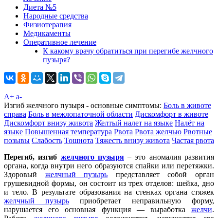
Диета №5
Народные средства
Физиотерапия
Медикаменты
Оперативное лечение
К какому врачу обратиться при перегибе желчного
пузыря?
A+
а-
Изгиб желчного пузыря - основные симптомы:
Боль в животе
справа
Боль в межлопаточной области
Дискомфорт в животе
Дискомфорт внизу живота
Желтый налет на языке
Налёт на
языке
Повышенная температура
Рвота
Рвота желчью
Рвотные
позывы
Слабость
Тошнота
Тяжесть внизу живота
Частая рвота
Перегиб, изгиб
желчного пузыря
– это аномалия развития
органа, когда внутри него образуются спайки или перетяжки.
Здоровый
желчный пузырь
представляет собой орган
грушевидной формы, он состоит из трех отделов: шейка, дно
и тело. В результате образования на стенках органа стяжек
желчный пузырь
приобретает неправильную форму,
нарушается его основная функция — выработка
желчи
.