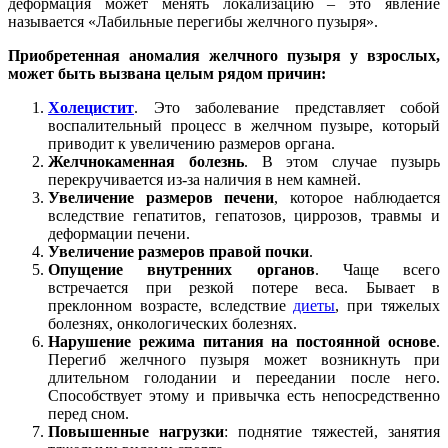
деформация может менять локализацию – это явление
называется «Лабильные перегибы желчного пузыря».
Приобретенная аномалия желчного пузыря у взрослых,
может быть вызвана целым рядом причин:
Холецистит
. Это заболевание представляет собой
воспалительный процесс в желчном пузыре, который
приводит к увеличению размеров органа.
Желчнокаменная болезнь
. В этом случае пузырь
перекручивается из-за наличия в нем камней.
Увеличение размеров печени
, которое наблюдается
вследствие гепатитов, гепатозов, циррозов, травмы и
деформации печени.
Увеличение размеров правой почки
.
Опущение внутренних органов
. Чаще всего
встречается при резкой потере веса. Бывает в
преклонном возрасте, вследствие
диеты
, при тяжелых
болезнях, онкологических болезнях.
Нарушение режима питания на постоянной основе
.
Перегиб желчного пузыря может возникнуть при
длительном голодании и переедании после него.
Способствует этому и привычка есть непосредственно
перед сном.
Повышенные нагрузки
: поднятие тяжестей, занятия