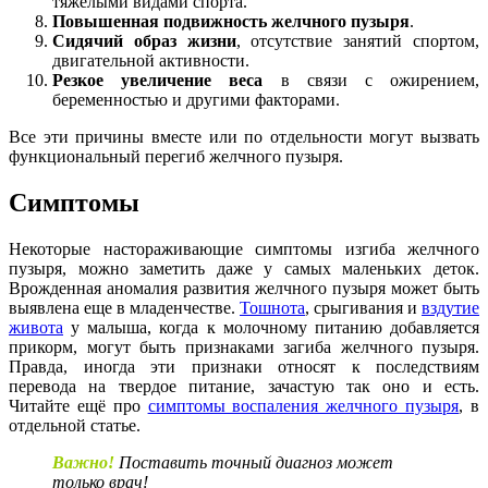
тяжелыми видами спорта.
Повышенная подвижность желчного пузыря
.
Сидячий образ жизни
, отсутствие занятий спортом,
двигательной активности.
Резкое увеличение веса
в связи с ожирением,
беременностью и другими факторами.
Все эти причины вместе или по отдельности могут вызвать
функциональный перегиб желчного пузыря.
Симптомы
Некоторые настораживающие симптомы изгиба желчного
пузыря, можно заметить даже у самых маленьких деток.
Врожденная аномалия развития желчного пузыря может быть
выявлена еще в младенчестве.
Тошнота
, срыгивания и
вздутие
живота
у малыша, когда к молочному питанию добавляется
прикорм, могут быть признаками загиба желчного пузыря.
Правда, иногда эти признаки относят к последствиям
перевода на твердое питание, зачастую так оно и есть.
Читайте ещё про
симптомы воспаления желчного пузыря
, в
отдельной статье.
Важно!
Поставить точный диагноз может
только врач!