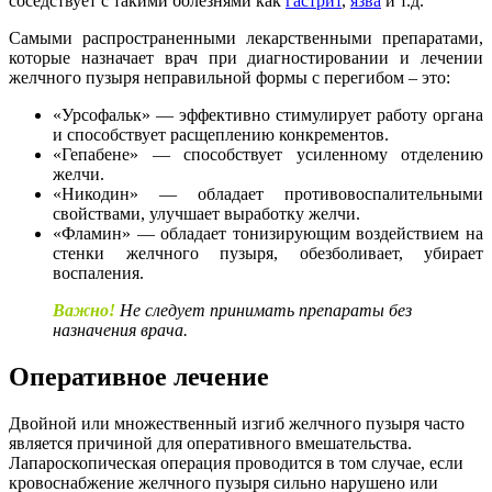
соседствует с такими болезнями как
гастрит
,
язва
и т.д.
Самыми распространенными лекарственными препаратами,
которые назначает врач при диагностировании и лечении
желчного пузыря неправильной формы с перегибом – это:
«Урсофальк» — эффективно стимулирует работу органа
и способствует расщеплению конкрементов.
«Гепабене» — способствует усиленному отделению
желчи.
«Никодин» — обладает противовоспалительными
свойствами, улучшает выработку желчи.
«Фламин» — обладает тонизирующим воздействием на
стенки желчного пузыря, обезболивает, убирает
воспаления.
Важно!
Не следует принимать препараты без
назначения врача.
Оперативное лечение
Двойной или множественный изгиб желчного пузыря часто
является причиной для оперативного вмешательства.
Лапароскопическая операция проводится в том случае, если
кровоснабжение желчного пузыря сильно нарушено или