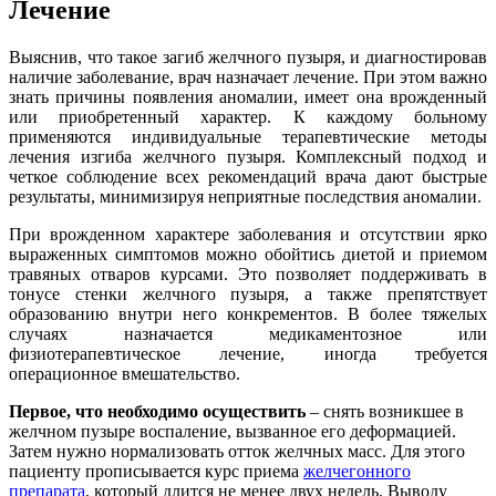
Лечение
Выяснив, что такое загиб желчного пузыря, и диагностировав
наличие заболевание, врач назначает лечение. При этом важно
знать причины появления аномалии, имеет она врожденный
или приобретенный характер. К каждому больному
применяются индивидуальные терапевтические методы
лечения изгиба желчного пузыря. Комплексный подход и
четкое соблюдение всех рекомендаций врача дают быстрые
результаты, минимизируя неприятные последствия аномалии.
При врожденном характере заболевания и отсутствии ярко
выраженных симптомов можно обойтись диетой и приемом
травяных отваров курсами. Это позволяет поддерживать в
тонусе стенки желчного пузыря, а также препятствует
образованию внутри него конкрементов. В более тяжелых
случаях назначается медикаментозное или
физиотерапевтическое лечение, иногда требуется
операционное вмешательство.
Первое, что необходимо осуществить
– снять возникшее в
желчном пузыре воспаление, вызванное его деформацией.
Затем нужно нормализовать отток желчных масс. Для этого
пациенту прописывается курс приема
желчегонного
препарата
, который длится не менее двух недель. Выводу