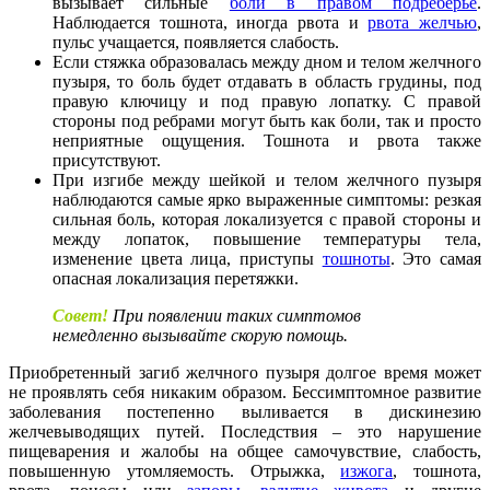
вызывает сильные
боли в правом подреберье
.
Наблюдается тошнота, иногда рвота и
рвота желчью
,
пульс учащается, появляется слабость.
Если стяжка образовалась между дном и телом желчного
пузыря, то боль будет отдавать в область грудины, под
правую ключицу и под правую лопатку. С правой
стороны под ребрами могут быть как боли, так и просто
неприятные ощущения. Тошнота и рвота также
присутствуют.
При изгибе между шейкой и телом желчного пузыря
наблюдаются самые ярко выраженные симптомы: резкая
сильная боль, которая локализуется с правой стороны и
между лопаток, повышение температуры тела,
изменение цвета лица, приступы
тошноты
. Это самая
опасная локализация перетяжки.
Совет!
При появлении таких симптомов
немедленно вызывайте скорую помощь.
Приобретенный загиб желчного пузыря долгое время может
не проявлять себя никаким образом. Бессимптомное развитие
заболевания постепенно выливается в дискинезию
желчевыводящих путей. Последствия – это нарушение
пищеварения и жалобы на общее самочувствие, слабость,
повышенную утомляемость. Отрыжка,
изжога
, тошнота,