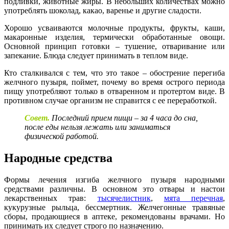
подливки, животные жиры. В небольших количествах можно
употреблять шоколад, какао, варенье и другие сладости.
Хорошо усваиваются молочные продукты, фрукты, каши,
макаронные изделия, термически обработанные овощи.
Основной принцип готовки – тушение, отваривание или
запекание. Блюда следует принимать в теплом виде.
Кто сталкивался с тем, что это такое – обострение перегиба
желчного пузыря, поймет, почему во время острого периода
пищу употребляют только в отваренном и протертом виде. В
противном случае организм не справится с ее переработкой.
Совет.
Последний прием пищи – за 4 часа до сна,
после еды нельзя лежать или заниматься
физической работой.
Народные средства
Формы лечения изгиба желчного пузыря народными
средствами различны. В основном это отвары и настои
лекарственных трав:
тысячелистник
,
мята перечная
,
кукурузные рыльца, бессмертник. Желчегонные травяные
сборы, продающиеся в аптеке, рекомендованы врачами. Но
принимать их следует строго по назначению.