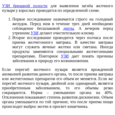
УЗИ брюшной полости
для выявления загиба желчного
пузыря у взрослых проводится по определенной схеме.
Первое исследование назначается строго на голодный
желудок. Перед ним в течение трех дней необходимо
соблюдение бесшлаковой
диеты
. А вечером перед
утренним
УЗИ
делают очистительную клизму.
Второе исследование проводится через полчаса после
приема желчегонного завтрака. В качестве завтрака
могут служить яичные желтки или сметана. Иногда
продукты заменяются специальными желчегонными
препаратами. Повторное
УЗИ
дает понять причины
заболевания и природу его возникновения.
Если перегиб желчного пузыря является врожденной
аномалией развития данного органа, то после приема завтрака
или желчегонных препаратов его объем не меняется. Если же
перегиб желчного пузыря, двойной или одинарный, является
приобретенным заболеванием, то его объемы резко
сокращаются. Норма – уменьшение органа на 40%.
Отклонения показывают степень развития дискинезии. Объем
органа уменьшается по той причине, что после приема пищи
происходит выброс желчи в просвет кишечника.