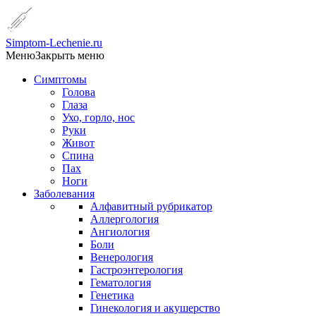
Simptom-Lechenie.ru
Меню
Закрыть меню
Симптомы
Голова
Глаза
Ухо, горло, нос
Руки
Живот
Спина
Пах
Ноги
Заболевания
Алфавитный рубрикатор
Аллергология
Ангиология
Боли
Венерология
Гастроэнтерология
Гематология
Генетика
Гинекология и акушерство