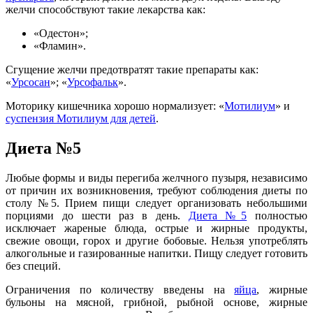
желчи способствуют такие лекарства как:
«Одестон»;
«Фламин».
Сгущение желчи предотвратят такие препараты как:
«
Урсосан
»; «
Урсофальк
».
Моторику кишечника хорошо нормализует: «
Мотилиум
» и
суспензия Мотилиум для детей
.
Диета №5
Любые формы и виды перегиба желчного пузыря, независимо
от причин их возникновения, требуют соблюдения диеты по
столу №5. Прием пищи следует организовать небольшими
порциями до шести раз в день.
Диета №5
полностью
исключает жареные блюда, острые и жирные продукты,
свежие овощи, горох и другие бобовые. Нельзя употреблять
алкогольные и газированные напитки. Пищу следует готовить
без специй.
Ограничения по количеству введены на
яйца
, жирные
бульоны на мясной, грибной, рыбной основе, жирные