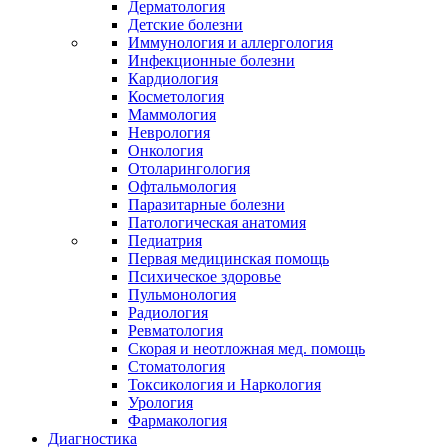
Дерматология
Детские болезни
Иммунология и аллергология
Инфекционные болезни
Кардиология
Косметология
Маммология
Неврология
Онкология
Отоларингология
Офтальмология
Паразитарные болезни
Патологическая анатомия
Педиатрия
Первая медицинская помощь
Психическое здоровье
Пульмонология
Радиология
Ревматология
Скорая и неотложная мед. помощь
Стоматология
Токсикология и Наркология
Урология
Фармакология
Диагностика