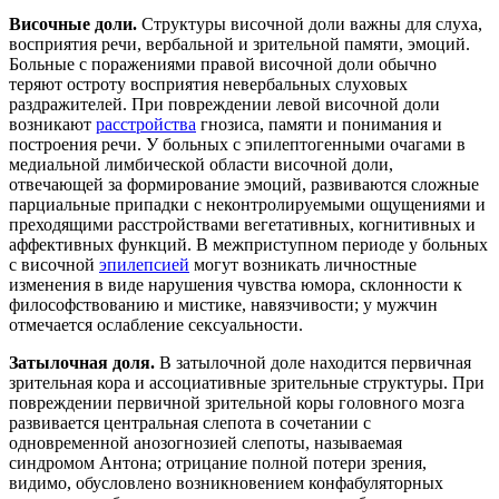
Височные доли.
Структуры височной доли важны для слуха,
восприятия речи, вербальной и зрительной памяти, эмоций.
Больные с поражениями правой височной доли обычно
теряют остроту восприятия невербальных слуховых
раздражителей. При повреждении левой височной доли
возникают
расстройства
гнозиса, памяти и понимания и
построения речи. У больных с эпилептогенными очагами в
медиальной лимбической области височной доли,
отвечающей за формирование эмоций, развиваются сложные
парциальные припадки с неконтролируемыми ощущениями и
преходящими расстройствами вегетативных, когнитивных и
аффективных функций. В межприступном периоде у больных
с височной
эпилепсией
могут возникать личностные
изменения в виде нарушения чувства юмора, склонности к
философствованию и мистике, навязчивости; у мужчин
отмечается ослабление сексуальности.
Затылочная доля.
В затылочной доле находится первичная
зрительная кора и ассоциативные зрительные структуры. При
повреждении первичной зрительной коры головного мозга
развивается центральная слепота в сочетании с
одновременной анозогнозией слепоты, называемая
синдромом Антона; отрицание полной потери зрения,
видимо, обусловлено возникновением конфабуляторных