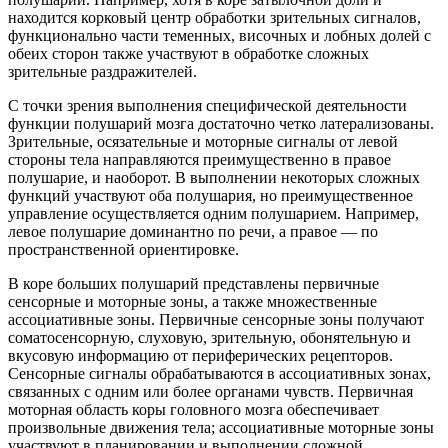
находится корковый центр обработки зрительных сигналов,
функционально части теменных, височных и лобных долей с
обеих сторон также участвуют в обработке сложных
зрительные раздражителей.
С точки зрения выполнения специфической деятельности
функции полушарий мозга достаточно четко латерализованы.
Зрительные, осязательные и моторные сигналы от левой
стороны тела направляются преимущественно в правое
полушарие, и наоборот. В выполнении некоторых сложных
функций участвуют оба полушария, но преимущественное
управление осуществляется одним полушарием. Например,
левое полушарие доминантно по речи, а правое — по
пространственной ориентировке.
В коре больших полушарий представлены первичные
сенсорные и моторные зоны, а также множественные
ассоциативные зоны. Первичные сенсорные зоны получают
соматосенсорную, слуховую, зрительную, обонятельную и
вкусовую информацию от периферических рецепторов.
Сенсорные сигналы обрабатываются в ассоциативных зонах,
связанных с одним или более органами чувств. Первичная
моторная область коры головного мозга обеспечивает
произвольные движения тела; ассоциативные моторные зоны
участвуют в планировании и выполнении сложной