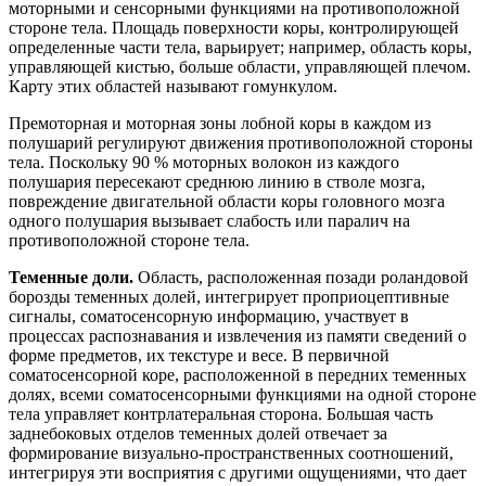
моторными и сенсорными функциями на противоположной
стороне тела. Площадь поверхности коры, контролирующей
определенные части тела, варьирует; например, область коры,
управляющей кистью, больше области, управляющей плечом.
Карту этих областей называют гомункулом.
Премоторная и моторная зоны лобной коры в каждом из
полушарий регулируют движения противоположной стороны
тела. Поскольку 90 % моторных волокон из каждого
полушария пересекают среднюю линию в стволе мозга,
повреждение двигательной области коры головного мозга
одного полушария вызывает слабость или паралич на
противоположной стороне тела.
Теменные доли.
Область, расположенная позади роландовой
борозды теменных долей, интегрирует проприоцептивные
сигналы, соматосенсорную информацию, участвует в
процессах распознавания и извлечения из памяти сведений о
форме предметов, их текстуре и весе. В первичной
соматосенсорной коре, расположенной в передних теменных
долях, всеми соматосенсорными функциями на одной стороне
тела управляет контрлатеральная сторона. Большая часть
заднебоковых отделов теменных долей отвечает за
формирование визуально-пространственных соотношений,
интегрируя эти восприятия с другими ощущениями, что дает