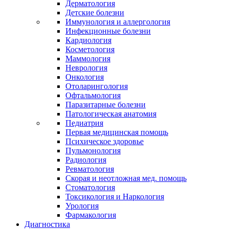
Дерматология
Детские болезни
Иммунология и аллергология
Инфекционные болезни
Кардиология
Косметология
Маммология
Неврология
Онкология
Отоларингология
Офтальмология
Паразитарные болезни
Патологическая анатомия
Педиатрия
Первая медицинская помощь
Психическое здоровье
Пульмонология
Радиология
Ревматология
Скорая и неотложная мед. помощь
Стоматология
Токсикология и Наркология
Урология
Фармакология
Диагностика