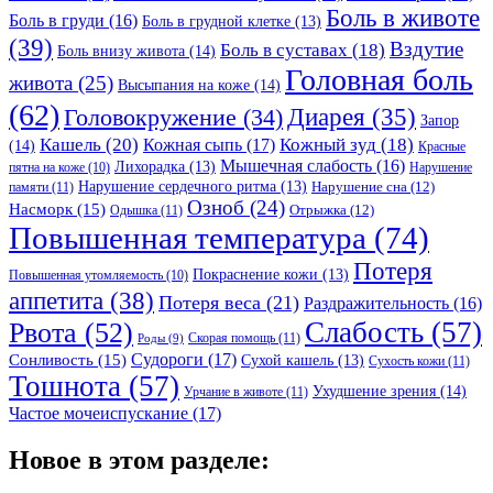
Боль в животе
Боль в груди
(16)
Боль в грудной клетке
(13)
(39)
Вздутие
Боль в суставах
(18)
Боль внизу живота
(14)
Головная боль
живота
(25)
Высыпания на коже
(14)
(62)
Головокружение
(34)
Диарея
(35)
Запор
Кашель
(20)
Кожный зуд
(18)
Кожная сыпь
(17)
(14)
Красные
Мышечная слабость
(16)
Лихорадка
(13)
Нарушение
пятна на коже
(10)
Нарушение сердечного ритма
(13)
Нарушение сна
(12)
памяти
(11)
Озноб
(24)
Насморк
(15)
Отрыжка
(12)
Одышка
(11)
Повышенная температура
(74)
Потеря
Покраснение кожи
(13)
Повышенная утомляемость
(10)
аппетита
(38)
Потеря веса
(21)
Раздражительность
(16)
Слабость
(57)
Рвота
(52)
Скорая помощь
(11)
Роды
(9)
Судороги
(17)
Сонливость
(15)
Сухой кашель
(13)
Сухость кожи
(11)
Тошнота
(57)
Ухудшение зрения
(14)
Урчание в животе
(11)
Частое мочеиспускание
(17)
Новое в этом разделе: