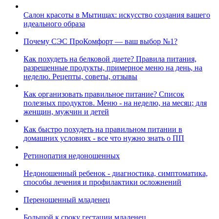
Салон красоты в Мытищах: искусство создания вашего
идеального образа
Почему СЭС ПроКомфорт — ваш выбор №1?
Как похудеть на белковой диете? Правила питания,
разрешенные продукты, примерное меню на день, на
неделю. Рецепты, советы, отзывы
Как организовать правильное питание? Список
полезных продуктов. Меню - на неделю, на месяц; для
женщин, мужчин и детей
Как быстро похудеть на правильном питании в
домашних условиях - все что нужно знать о ПП
Ретинопатия недоношенных
Недоношенный ребенок - диагностика, симптоматика,
способы лечения и профилактики осложнений
Переношенный младенец
Большой к сроку гестации младенец