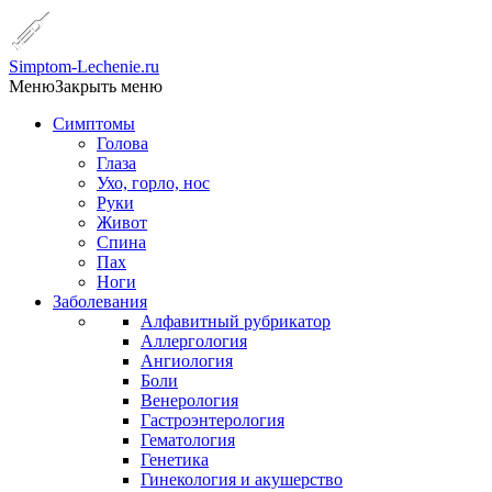
Simptom-Lechenie.ru
Меню
Закрыть меню
Симптомы
Голова
Глаза
Ухо, горло, нос
Руки
Живот
Спина
Пах
Ноги
Заболевания
Алфавитный рубрикатор
Аллергология
Ангиология
Боли
Венерология
Гастроэнтерология
Гематология
Генетика
Гинекология и акушерство