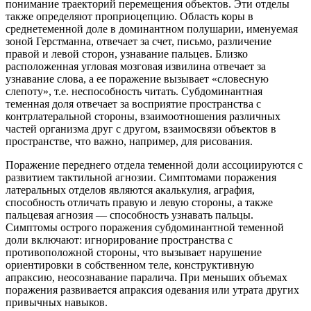
понимание траекторий перемещения объектов. Эти отделы
также определяют проприоцепцию. Область коры в
среднетеменной доле в доминантном полушарии, именуемая
зоной Герстманна, отвечает за счет, письмо, различение
правой и левой сторон, узнавание пальцев. Близко
расположенная угловая мозговая извилина отвечает за
узнавание слова, а ее поражение вызывает «словесную
слепоту», т.е. неспособность читать. Субдоминантная
теменная доля отвечает за восприятие пространства с
контрлатеральной стороны, взаимоотношения различных
частей организма друг с другом, взаимосвязи объектов в
пространстве, что важно, например, для рисования.
Поражение переднего отдела теменной доли ассоциируются с
развитием тактильной агнозии. Симптомами поражения
латеральных отделов являются акалькулия, аграфия,
способность отличать правую и левую стороны, а также
пальцевая агнозия — способность узнавать пальцы.
Симптомы острого поражения субдоминантной теменной
доли включают: игнорирование пространства с
противоположной стороны, что вызывает нарушение
ориентировки в собственном теле, конструктивную
апраксию, неосознавание паралича. При меньших объемах
поражения развивается апраксия одевания или утрата других
привычных навыков.