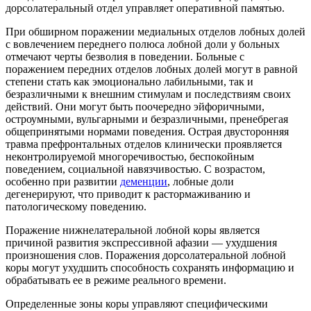
дорсолатеральный отдел управляет оперативной памятью.
При обширном поражении медиальных отделов лобных долей
с вовлечением переднего полюса лобной доли у больных
отмечают черты безволия в поведении. Больные с
поражением передних отделов лобных долей могут в равной
степени стать как эмоционально лабильными, так и
безразличными к внешним стимулам и последствиям своих
действий. Они могут быть поочередно эйфоричными,
остроумными, вульгарными и безразличными, пренебрегая
общепринятыми нормами поведения. Острая двусторонняя
травма префронтальных отделов клинически проявляется
неконтролируемой многоречивостью, беспокойным
поведением, социальной навязчивостью. С возрастом,
особенно при развитии
деменции
, лобные доли
дегенерируют, что приводит к растормаживанию и
патологическому поведению.
Поражение нижнелатеральной лобной коры является
причиной развития экспрессивной афазии — ухудшения
произношения слов. Поражения дорсолатеральной лобной
коры могут ухудшить способность сохранять информацию и
обрабатывать ее в режиме реального времени.
Определенные зоны коры управляют специфическими