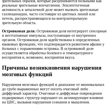
зрительных образов, которые расцениваются больными как
реальные зрительные впечатления. Эпилептогенная
активность в затылочной доле может вызвать зрительные
галлюцинации, часто состоящие из цветных линий или
петель, распространяющихся на контрлатеральную
зрительную область.
Островковая доля.
Островковая доля интегрирует сенсорные
и вегетативные импульсы, поступающие от внутренних
органов. Островковая доля задействована в определенных
языковых функциях, что подтверждается развитием афазии у
больных с поражениями островка. В островковой доле
осуществляется обработка болевого и температурного
восприятия и, возможно, восприятия вкуса.
Причины возникновения нарушения
мозговых функций
Нарушения мозговых функций в диапазоне от минимальных
до грубо выраженных могут носить очаговый либо
диффузный характер. Очаговые и диффузные повреждения
подкорковых структур нарушают их активирующее влияние
на ЦНС, вызывая нарушения сознания и мышления.