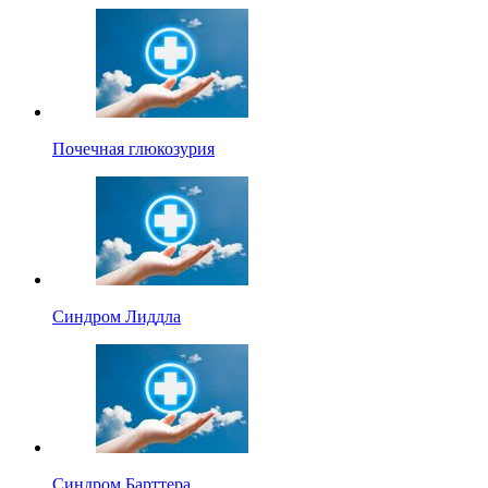
Почечная глюкозурия
Синдром Лиддла
Синдром Барттера