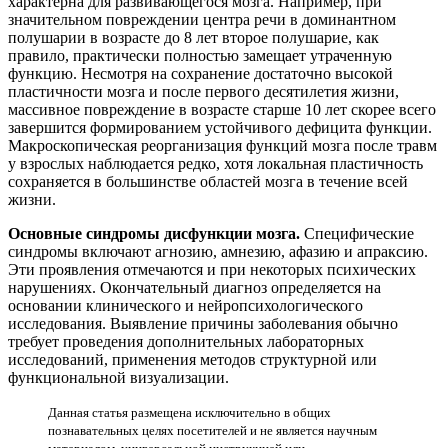
характерна для развивающегося мозга. Например, при
значительном повреждении центра речи в доминантном
полушарии в возрасте до 8 лет второе полушарие, как
правило, практически полностью замещает утраченную
функцию. Несмотря на сохранение достаточно высокой
пластичности мозга и после первого десятилетия жизни,
массивное повреждение в возрасте старше 10 лет скорее всего
завершится формированием устойчивого дефицита функции.
Макроскопическая реорганизация функций мозга после травм
у взрослых наблюдается редко, хотя локальная пластичность
сохраняется в большинстве областей мозга в течение всей
жизни.
Основные синдромы дисфункции мозга.
Специфические
синдромы включают агнозию, амнезию, афазию и апраксию.
Эти проявления отмечаются и при некоторых психических
нарушениях. Окончательный диагноз определяется на
основании клинического и нейропсихологического
исследования. Выявление причины заболевания обычно
требует проведения дополнительных лабораторных
исследований, применения методов структурной или
функциональной визуализации.
Данная статья размещена исключительно в общих
познавательных целях посетителей и не является научным