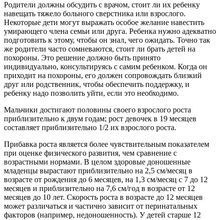
Родители должны обсудить с врачом, стоит ли их ребенку
навещать тяжело больного сверстника или взрослого.
Некоторые дети могут выражать особое желание навестить
умирающего члена семьи или друга. Ребенка нужно адекватно
подготовить к этому, чтобы он знал, чего ожидать. Точно так
же родители часто сомневаются, стоит ли брать детей на
похороны. Это решение должно быть принято
индивидуально, консультируясь с самим ребенком. Когда он
приходит на похороны, его должен сопровождать близкий
друг или родственник, чтобы обеспечить поддержку, и
ребенку надо позволить уйти, если это необходимо.
Мальчики достигают половины своего взрослого роста
приблизительно к двум годам; рост девочек в 19 месяцев
составляет приблизительно 1/2 их взрослого роста.
Прибавка роста является более чувствительным показателем
при оценке физического развития, чем сравнение с
возрастными нормами. В целом здоровые доношенные
младенцы вырастают приблизительно на 2,5 см/месяц в
возрасте от рождения до 6 месяцев, на 1,3 см/месяц с 7 до 12
месяцев и приблизительно на 7,6 см/год в возрасте от 12
месяцев до 10 лет. Скорость роста в возрасте до 12 месяцев
может различаться и частично зависит от перинатальных
факторов (например, недоношенность). У детей старше 12