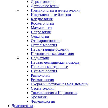
Дерматология
Детские болезни
Иммунология и аллергология
Инфекционные болезни
Кардиология
Косметология
Маммология
Неврология
Онкология
Отоларингология
Офтальмология
Паразитарные болезни
Патологическая анатомия
Педиатрия
Первая медицинская помощь
Психическое здоровье
Пульмонология
Радиология
Ревматология
Скорая и неотложная мед. помощь
Стоматология
Токсикология и Наркология
Урология
Фармакология
Диагностика