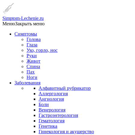
Simptom-Lechenie.ru
Меню
Закрыть меню
Симптомы
Голова
Глаза
Ухо, горло, нос
Руки
Живот
Спина
Пах
Ноги
Заболевания
Алфавитный рубрикатор
Аллергология
Ангиология
Боли
Венерология
Гастроэнтерология
Гематология
Генетика
Гинекология и акушерство