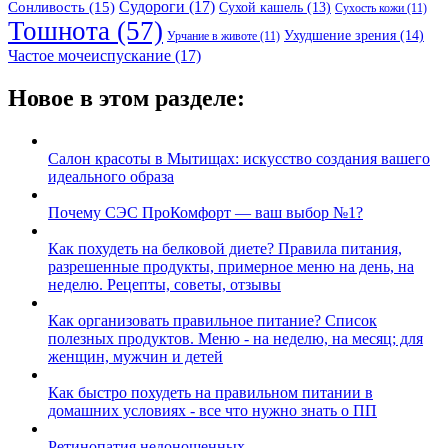
Судороги
(17)
Сонливость
(15)
Сухой кашель
(13)
Сухость кожи
(11)
Тошнота
(57)
Ухудшение зрения
(14)
Урчание в животе
(11)
Частое мочеиспускание
(17)
Новое в этом разделе:
Салон красоты в Мытищах: искусство создания вашего
идеального образа
Почему СЭС ПроКомфорт — ваш выбор №1?
Как похудеть на белковой диете? Правила питания,
разрешенные продукты, примерное меню на день, на
неделю. Рецепты, советы, отзывы
Как организовать правильное питание? Список
полезных продуктов. Меню - на неделю, на месяц; для
женщин, мужчин и детей
Как быстро похудеть на правильном питании в
домашних условиях - все что нужно знать о ПП
Ретинопатия недоношенных