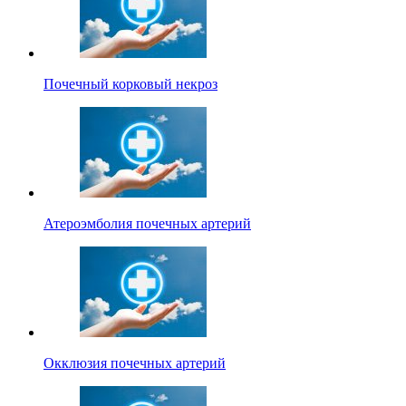
Почечный корковый некроз
Атероэмболия почечных артерий
Окклюзия почечных артерий