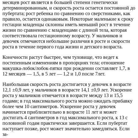
месяцев рост является в большей степени генетически
детерминированным, и скорость роста остается постоянной до
пубертата; рост ребенка по сравнению со сверстниками, как
правило, остается одинаковым. Некоторые маленькие к сроку
гестации младенцы склонны иметь меньший рост в течение
жизни по сравнению с младенцами с длиной тела, которая
соответствовала гестационному возрасту. У мальчиков и
девочек отмечаются небольшие различия в росте и скорости
роста в течение первого года жизни и детского возраста.
Конечности растут быстрее, чем туловище, что ведет к
постепенным изменениям в пропорциях тела; отношение
макушка-лобок/лобок-пятки при рождении составляет 1,7, в
12 месяцев — 1,5, в 5 лет — 1,2 и 1,0 после 7лет.
Наибольшая скорость роста достигается у девочек в возрасте
12,1 ±0,9 лет, у мальчиков в возрасте 14,1 ±0,9 лет. Ускорение
роста у мальчиков отмечается в возрасте между 13 и 15,5
годами; в год максимального роста можно ожидать прибавку
более чем 10 сантиметров. Ускорение роста у девочек
начинается приблизительно в возрасте 11 лет и может
достигать 4 сантиметров в год максимального роста, к 13 с
половиной годам практически завершается. Если пубертат
наступает позже, рост может значительно замедляться. Если
за-