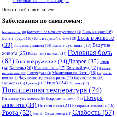
Почечный канальцевый ацидоз
Показать ещё записи по теме
Заболевания по симптомам:
Боль в горле
(16)
Болезненное мочеиспускание
(13)
Беспокойство
(10)
Боль в животе
Боль в груди
(16)
Боль в грудной клетке
(13)
(39)
Вздутие
Боль в суставах
(18)
Боль внизу живота
(14)
Головная боль
живота
(25)
Высыпания на коже
(14)
(62)
Головокружение
(34)
Диарея
(35)
Запор
Кашель
(20)
Кожный зуд
(18)
Кожная сыпь
(17)
(14)
Красные
Мышечная слабость
(16)
Лихорадка
(13)
Нарушение
пятна на коже
(10)
Нарушение сердечного ритма
(13)
Нарушение сна
(12)
памяти
(11)
Озноб
(24)
Насморк
(15)
Отрыжка
(12)
Одышка
(11)
Повышенная температура
(74)
Потеря
Покраснение кожи
(13)
Повышенная утомляемость
(10)
аппетита
(38)
Потеря веса
(21)
Раздражительность
(16)
Слабость
(57)
Рвота
(52)
Скорая помощь
(11)
Роды
(9)