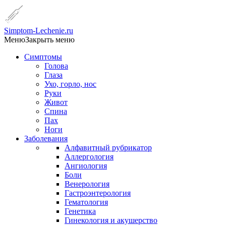
Simptom-Lechenie.ru
Меню
Закрыть меню
Симптомы
Голова
Глаза
Ухо, горло, нос
Руки
Живот
Спина
Пах
Ноги
Заболевания
Алфавитный рубрикатор
Аллергология
Ангиология
Боли
Венерология
Гастроэнтерология
Гематология
Генетика
Гинекология и акушерство