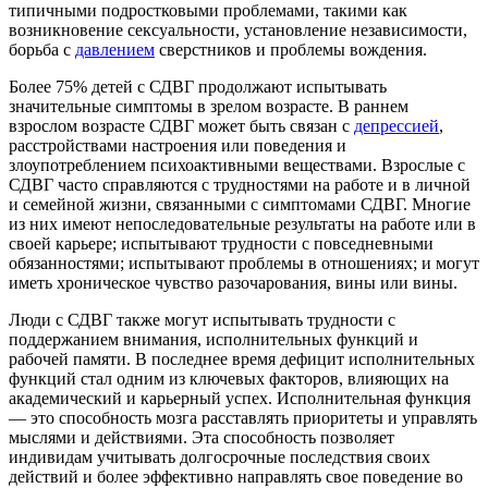
типичными подростковыми проблемами, такими как
возникновение сексуальности, установление независимости,
борьба с
давлением
сверстников и проблемы вождения.
Более 75% детей с СДВГ продолжают испытывать
значительные симптомы в зрелом возрасте. В раннем
взрослом возрасте СДВГ может быть связан с
депрессией
,
расстройствами настроения или поведения и
злоупотреблением психоактивными веществами. Взрослые с
СДВГ часто справляются с трудностями на работе и в личной
и семейной жизни, связанными с симптомами СДВГ. Многие
из них имеют непоследовательные результаты на работе или в
своей карьере; испытывают трудности с повседневными
обязанностями; испытывают проблемы в отношениях; и могут
иметь хроническое чувство разочарования, вины или вины.
Люди с СДВГ также могут испытывать трудности с
поддержанием внимания, исполнительных функций и
рабочей памяти. В последнее время дефицит исполнительных
функций стал одним из ключевых факторов, влияющих на
академический и карьерный успех. Исполнительная функция
— это способность мозга расставлять приоритеты и управлять
мыслями и действиями. Эта способность позволяет
индивидам учитывать долгосрочные последствия своих
действий и более эффективно направлять свое поведение во