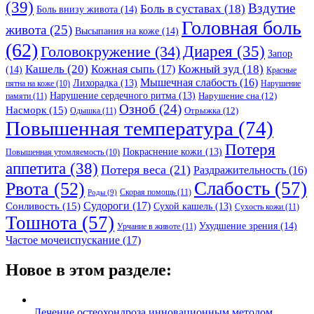
(39)
Вздутие
Боль в суставах
(18)
Боль внизу живота
(14)
Головная боль
живота
(25)
Высыпания на коже
(14)
(62)
Головокружение
(34)
Диарея
(35)
Запор
Кашель
(20)
Кожный зуд
(18)
Кожная сыпь
(17)
(14)
Красные
Мышечная слабость
(16)
Лихорадка
(13)
Нарушение
пятна на коже
(10)
Нарушение сердечного ритма
(13)
Нарушение сна
(12)
памяти
(11)
Озноб
(24)
Насморк
(15)
Отрыжка
(12)
Одышка
(11)
Повышенная температура
(74)
Потеря
Покраснение кожи
(13)
Повышенная утомляемость
(10)
аппетита
(38)
Потеря веса
(21)
Раздражительность
(16)
Слабость
(57)
Рвота
(52)
Скорая помощь
(11)
Роды
(9)
Судороги
(17)
Сонливость
(15)
Сухой кашель
(13)
Сухость кожи
(11)
Тошнота
(57)
Ухудшение зрения
(14)
Урчание в животе
(11)
Частое мочеиспускание
(17)
Новое в этом разделе:
Лечение остеохондроза инновационным методом