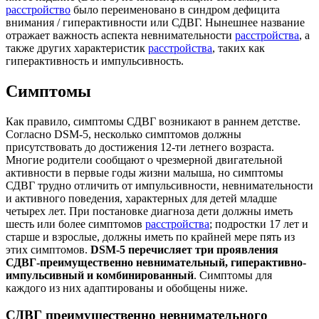
расстройство
было переименовано в синдром дефицита
внимания / гиперактивности или СДВГ. Нынешнее название
отражает важность аспекта невнимательности
расстройства
, а
также других характеристик
расстройства
, таких как
гиперактивность и импульсивность.
Симптомы
Как правило, симптомы СДВГ возникают в раннем детстве.
Согласно DSM-5, несколько симптомов должны
присутствовать до достижения 12-ти летнего возраста.
Многие родители сообщают о чрезмерной двигательной
активности в первые годы жизни малыша, но симптомы
СДВГ трудно отличить от импульсивности, невнимательности
и активного поведения, характерных для детей младше
четырех лет. При постановке диагноза дети должны иметь
шесть или более симптомов
расстройства
; подростки 17 лет и
старше и взрослые, должны иметь по крайней мере пять из
этих симптомов.
DSM-5 перечисляет три проявления
СДВГ-преимущественно невнимательный, гиперактивно-
импульсивный и комбинированный
. Симптомы для
каждого из них адаптированы и обобщены ниже.
СДВГ преимущественно невнимательного