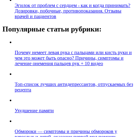
Эгилок от проблем с сердцем - как и когда принимать?
Дозировки, побочные, противопоказания. Отзывы
врачей и пациентов
Популярные статьи рубрики:
Почему немеет левая рука с пальцами или кисть руки и
чем это может быть опасно? Причины, симптомы и
лечение онемения пальцев рук + 10 видео
Топ-список лучших антидепрессантов, отпускаемых без
рецепта
Ухудшение памяти
Обмороки — симптомы и причины обмороков у
взрослых и детей, оказание первой мед помощи