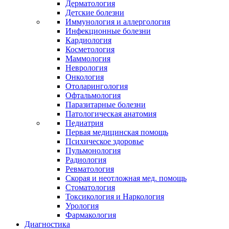
Дерматология
Детские болезни
Иммунология и аллергология
Инфекционные болезни
Кардиология
Косметология
Маммология
Неврология
Онкология
Отоларингология
Офтальмология
Паразитарные болезни
Патологическая анатомия
Педиатрия
Первая медицинская помощь
Психическое здоровье
Пульмонология
Радиология
Ревматология
Скорая и неотложная мед. помощь
Стоматология
Токсикология и Наркология
Урология
Фармакология
Диагностика