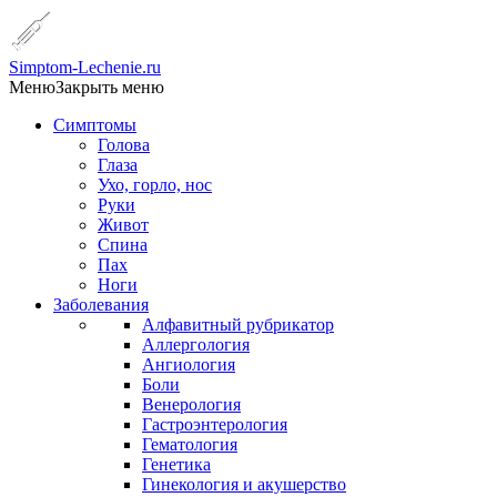
Simptom-Lechenie.ru
Меню
Закрыть меню
Симптомы
Голова
Глаза
Ухо, горло, нос
Руки
Живот
Спина
Пах
Ноги
Заболевания
Алфавитный рубрикатор
Аллергология
Ангиология
Боли
Венерология
Гастроэнтерология
Гематология
Генетика
Гинекология и акушерство