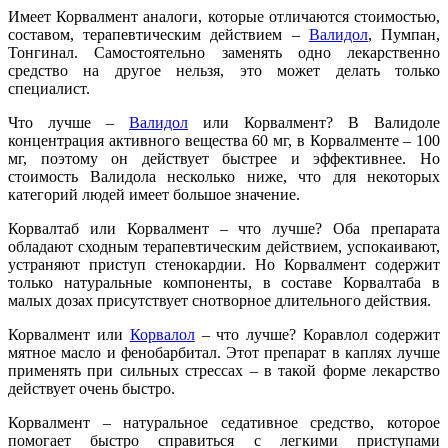
Имеет Корвалмент аналоги, которые отличаются стоимостью,
составом, терапевтическим действием –
Валидол
, Пумпан,
Тонгинал. Самостоятельно заменять одно лекарственно
средство на другое нельзя, это может делать только
специалист.
Что лучше –
Валидол
или Корвалмент? В Валидоле
концентрация активного вещества 60 мг, в Корвалменте – 100
мг, поэтому он действует быстрее и эффективнее. Но
стоимость Валидола несколько ниже, что для некоторых
категорий людей имеет большое значение.
Корвалтаб или Корвалмент – что лучше? Оба препарата
обладают сходным терапевтическим действием, успокаивают,
устраняют приступ стенокардии. Но Корвалмент содержит
только натуральные компоненты, в составе Корвалтаба в
малых дозах присутствует снотворное длительного действия.
Корвалмент или
Корвалол
– что лучше? Коравлол содержит
мятное масло и фенобарбитал. Этот препарат в каплях лучше
применять при сильных стрессах – в такой форме лекарство
действует очень быстро.
Корвалмент – натуральное седативное средство, которое
помогает быстро справиться с легкими приступами