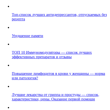
Топ-список лучших антидепрессантов, отпускаемых без
рецепта
Ухудшение памяти
ТОП 10 Иммуномодуляторы — список лучших
эффективных препаратов и отзывы
Повышение лимфоцитов в крови у женщины — норма
или патология?
Лучшие лекарства от гриппа и простуды — список,
характеристики, цены. Оказание первой помощи