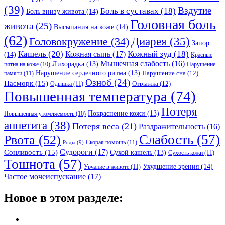
(39)
Вздутие
Боль в суставах
(18)
Боль внизу живота
(14)
Головная боль
живота
(25)
Высыпания на коже
(14)
(62)
Головокружение
(34)
Диарея
(35)
Запор
Кашель
(20)
Кожный зуд
(18)
Кожная сыпь
(17)
(14)
Красные
Мышечная слабость
(16)
Лихорадка
(13)
Нарушение
пятна на коже
(10)
Нарушение сердечного ритма
(13)
Нарушение сна
(12)
памяти
(11)
Озноб
(24)
Насморк
(15)
Отрыжка
(12)
Одышка
(11)
Повышенная температура
(74)
Потеря
Покраснение кожи
(13)
Повышенная утомляемость
(10)
аппетита
(38)
Потеря веса
(21)
Раздражительность
(16)
Слабость
(57)
Рвота
(52)
Скорая помощь
(11)
Роды
(9)
Судороги
(17)
Сонливость
(15)
Сухой кашель
(13)
Сухость кожи
(11)
Тошнота
(57)
Ухудшение зрения
(14)
Урчание в животе
(11)
Частое мочеиспускание
(17)
Новое в этом разделе: