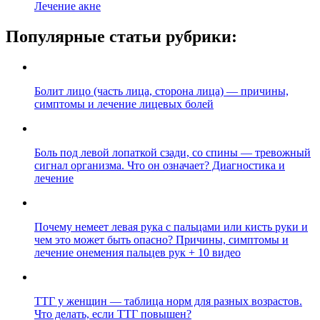
Лечение акне
Популярные статьи рубрики:
Болит лицо (часть лица, сторона лица) — причины,
симптомы и лечение лицевых болей
Боль под левой лопаткой сзади, со спины — тревожный
сигнал организма. Что он означает? Диагностика и
лечение
Почему немеет левая рука с пальцами или кисть руки и
чем это может быть опасно? Причины, симптомы и
лечение онемения пальцев рук + 10 видео
ТТГ у женщин — таблица норм для разных возрастов.
Что делать, если ТТГ повышен?