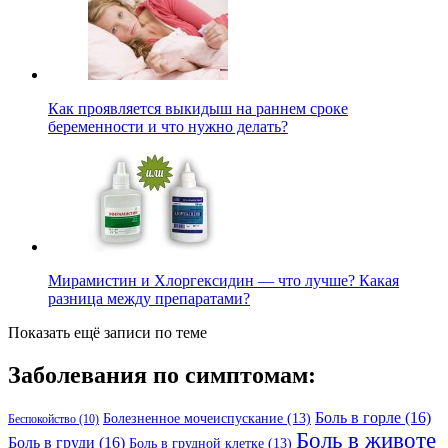
Как проявляется выкидыш на раннем сроке
беременности и что нужно делать?
Мирамистин и Хлоргексидин — что лучше? Какая
разница между препаратами?
Показать ещё записи по теме
Заболевания по симптомам:
Боль в горле
(16)
Болезненное мочеиспускание
(13)
Беспокойство
(10)
Боль в животе
Боль в груди
(16)
Боль в грудной клетке
(13)