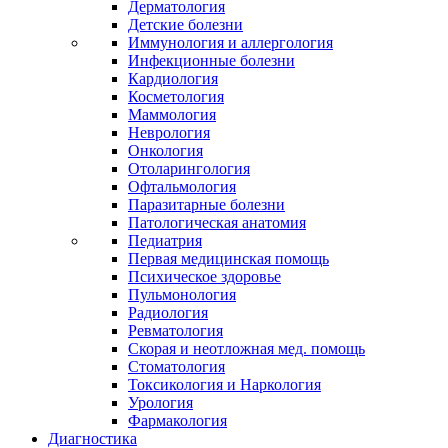
Дерматология
Детские болезни
Иммунология и аллергология
Инфекционные болезни
Кардиология
Косметология
Маммология
Неврология
Онкология
Отоларингология
Офтальмология
Паразитарные болезни
Патологическая анатомия
Педиатрия
Первая медицинская помощь
Психическое здоровье
Пульмонология
Радиология
Ревматология
Скорая и неотложная мед. помощь
Стоматология
Токсикология и Наркология
Урология
Фармакология
Диагностика