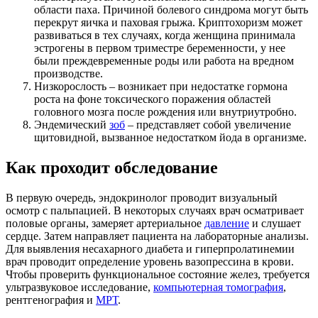
области паха. Причиной болевого синдрома могут быть
перекрут яичка и паховая грыжа. Криптохоризм может
развиваться в тех случаях, когда женщина принимала
эстрогены в первом триместре беременности, у нее
были преждевременные роды или работа на вредном
производстве.
Низкорослость – возникает при недостатке гормона
роста на фоне токсического поражения областей
головного мозга после рождения или внутриутробно.
Эндемический
зоб
– представляет собой увеличение
щитовидной, вызванное недостатком йода в организме.
Как проходит обследование
В первую очередь, эндокринолог проводит визуальный
осмотр с пальпацией. В некоторых случаях врач осматривает
половые органы, замеряет артериальное
давление
и слушает
сердце. Затем направляет пациента на лабораторные анализы.
Для выявления несахарного диабета и гиперпролатинемии
врач проводит определение уровень вазопрессина в крови.
Чтобы проверить функциональное состояние желез, требуется
ультразвуковое исследование,
компьютерная томография
,
рентгенография и
МРТ
.