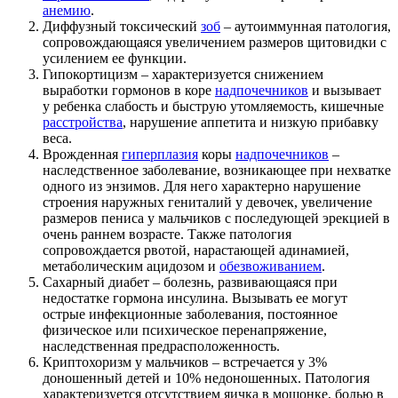
анемию
.
Диффузный токсический
зоб
– аутоиммунная патология,
сопровождающаяся увеличением размеров щитовидки с
усилением ее функции.
Гипокортицизм – характеризуется снижением
выработки гормонов в коре
надпочечников
и вызывает
у ребенка слабость и быструю утомляемость, кишечные
расстройства
, нарушение аппетита и низкую прибавку
веса.
Врожденная
гиперплазия
коры
надпочечников
–
наследственное заболевание, возникающее при нехватке
одного из энзимов. Для него характерно нарушение
строения наружных гениталий у девочек, увеличение
размеров пениса у мальчиков с последующей эрекцией в
очень раннем возрасте. Также патология
сопровождается рвотой, нарастающей адинамией,
метаболическим ацидозом и
обезвоживанием
.
Сахарный диабет – болезнь, развивающаяся при
недостатке гормона инсулина. Вызывать ее могут
острые инфекционные заболевания, постоянное
физическое или психическое перенапряжение,
наследственная предрасположенность.
Криптохоризм у мальчиков – встречается у 3%
доношенный детей и 10% недоношенных. Патология
характеризуется отсутствием яичка в мошонке, болью в