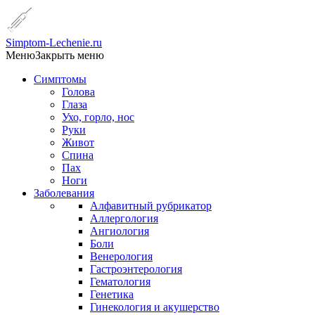
Simptom-Lechenie.ru
Меню
Закрыть меню
Симптомы
Голова
Глаза
Ухо, горло, нос
Руки
Живот
Спина
Пах
Ноги
Заболевания
Алфавитный рубрикатор
Аллергология
Ангиология
Боли
Венерология
Гастроэнтерология
Гематология
Генетика
Гинекология и акушерство