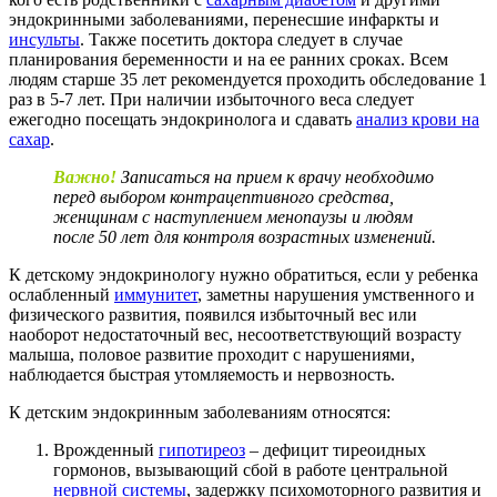
эндокринными заболеваниями, перенесшие инфаркты и
инсульты
. Также посетить доктора следует в случае
планирования беременности и на ее ранних сроках. Всем
людям старше 35 лет рекомендуется проходить обследование 1
раз в 5-7 лет. При наличии избыточного веса следует
ежегодно посещать эндокринолога и сдавать
анализ крови на
сахар
.
Важно!
Записаться на прием к врачу необходимо
перед выбором контрацептивного средства,
женщинам с наступлением менопаузы и людям
после 50 лет для контроля возрастных изменений.
К детскому эндокринологу нужно обратиться, если у ребенка
ослабленный
иммунитет
, заметны нарушения умственного и
физического развития, появился избыточный вес или
наоборот недостаточный вес, несоответствующий возрасту
малыша, половое развитие проходит с нарушениями,
наблюдается быстрая утомляемость и нервозность.
К детским эндокринным заболеваниям относятся:
Врожденный
гипотиреоз
– дефицит тиреоидных
гормонов, вызывающий сбой в работе центральной
нервной системы
, задержку психомоторного развития и