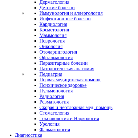
Дерматология
Детские болезни
Иммунология и аллергология
Инфекционные болезни
Кардиология
Косметология
Маммология
Неврология
Онкология
Отоларингология
Офтальмология
Паразитарные болезни
Патологическая анатомия
Педиатрия
Первая медицинская помощь
Психическое здоровье
Пульмонология
Радиология
Ревматология
Скорая и неотложная мед. помощь
Стоматология
Токсикология и Наркология
Урология
Фармакология
Диагностика