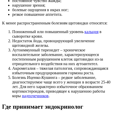
постоянное чувство жажды;
нарушение зрения;
болевые ощущения в икрах ног;
резкое повышение аппетита.
К менее распространенным болезням щитовидки относятся:
Пониженный или повышенный уровень
кальция
в
сыворотке крови.
Недостаток йода, провоцирующий увеличение
щитовидной железы.
Аутоиммунный тиреоидит – хроническое
воспалительное заболевание, характеризующееся
постепенным разрушением клеток щитовидки из-за
отрицательного воздействия на них аутоантител.
Акромегалия – тяжелая патология, сопровождающаяся
избыточным продуцированием гормона роста.
Болезнь Иценко-Кушинга – редкое заболевание,
диагностируемое чаще всего у женщин в возрасте 25-40
лет. Для него характерно избыточное образованием
кортикостероидов, приводящее к нарушению работы
коры
надпочечников
.
Где принимает эндокринолог