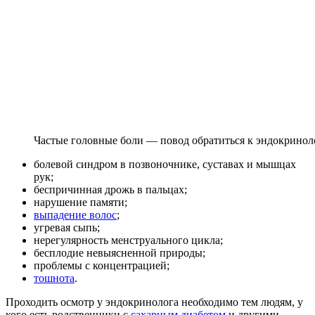
Частые головные боли — повод обратиться к эндокринол
болевой синдром в позвоночнике, суставах и мышцах
рук;
беспричинная дрожь в пальцах;
нарушение памяти;
выпадение волос
;
угревая сыпь;
нерегулярность менструального цикла;
бесплодие невыясненной природы;
проблемы с концентрацией;
тошнота
.
Проходить осмотр у эндокринолога необходимо тем людям, у
кого есть родственники с
сахарным диабетом
и другими