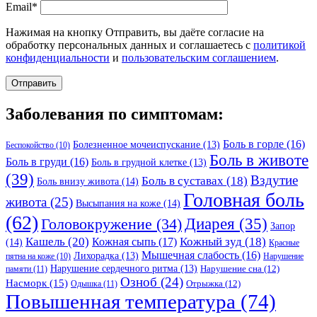
Email*
Нажимая на кнопку Отправить, вы даёте согласие на
обработку персональных данных и соглашаетесь с
политикой
конфиденциальности
и
пользовательским соглашением
.
Заболевания по симптомам:
Боль в горле
(16)
Болезненное мочеиспускание
(13)
Беспокойство
(10)
Боль в животе
Боль в груди
(16)
Боль в грудной клетке
(13)
(39)
Вздутие
Боль в суставах
(18)
Боль внизу живота
(14)
Головная боль
живота
(25)
Высыпания на коже
(14)
(62)
Головокружение
(34)
Диарея
(35)
Запор
Кашель
(20)
Кожный зуд
(18)
Кожная сыпь
(17)
(14)
Красные
Мышечная слабость
(16)
Лихорадка
(13)
Нарушение
пятна на коже
(10)
Нарушение сердечного ритма
(13)
Нарушение сна
(12)
памяти
(11)
Озноб
(24)
Насморк
(15)
Отрыжка
(12)
Одышка
(11)
Повышенная температура
(74)