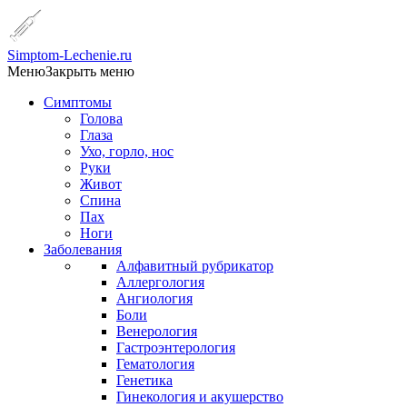
Simptom-Lechenie.ru
Меню
Закрыть меню
Симптомы
Голова
Глаза
Ухо, горло, нос
Руки
Живот
Спина
Пах
Ноги
Заболевания
Алфавитный рубрикатор
Аллергология
Ангиология
Боли
Венерология
Гастроэнтерология
Гематология
Генетика
Гинекология и акушерство