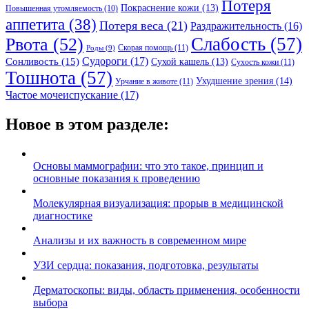
Потеря
Покраснение кожи
(13)
Повышенная утомляемость
(10)
аппетита
(38)
Потеря веса
(21)
Раздражительность
(16)
Слабость
(57)
Рвота
(52)
Скорая помощь
(11)
Роды
(9)
Судороги
(17)
Сонливость
(15)
Сухой кашель
(13)
Сухость кожи
(11)
Тошнота
(57)
Ухудшение зрения
(14)
Урчание в животе
(11)
Частое мочеиспускание
(17)
Новое в этом разделе:
Основы маммографии: что это такое, принцип и
основные показания к проведению
Молекулярная визуализация: прорыв в медицинской
диагностике
Анализы и их важность в современном мире
УЗИ сердца: показания, подготовка, результаты
Дерматоскопы: виды, область применения, особенности
выбора