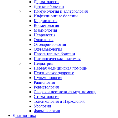
Дерматология
Детские болезни
Иммунология и аллергология
Инфекционные болезни
Кардиология
Косметология
Маммология
Неврология
Онкология
Отоларингология
Офтальмология
Паразитарные болезни
Патологическая анатомия
Педиатрия
Первая медицинская помощь
Психическое здоровье
Пульмонология
Радиология
Ревматология
Скорая и неотложная мед. помощь
Стоматология
Токсикология и Наркология
Урология
Фармакология
Диагностика