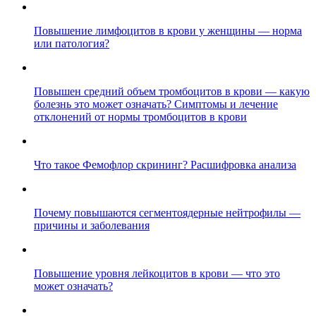
Повышение лимфоцитов в крови у женщины — норма
или патология?
Повышен средний объем тромбоцитов в крови — какую
болезнь это может означать? Симптомы и лечение
отклонений от нормы тромбоцитов в крови
Что такое Фемофлор скрининг? Расшифровка анализа
Почему повышаются сегментоядерные нейтрофилы —
причины и заболевания
Повышение уровня лейкоцитов в крови — что это
может означать?