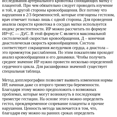
исследования артериального кровотока сообщающих матку с
плацентой. При чем обязательно следует проводить изучение
и той, и другой стороны кровообращения. Все потому что
нарушения в 2/3 беременностей, которые отягощены гестозом,
врач отмечает только лишь с одной стороны. Для проведения
анализа скорости кровотока в сосудах матки используется
индекс резистентности. ИР можно рассчитать по формуле
ИР=(С — Д)/С. В этой формуле С является максимальной
систолической скоростью кровообращения, Д – конечная
диастолическая скорость кровообращения. Систола
соответствует сокращения желудочков сердца, а диастола –
это промежуток расслабления. По этим показателям проходит
анализ кровообращения и его динамики. Чтобы получить
среднее значение ИР нужно провести несколько определений
сердечного цикла. Для расшифровки значений существует
специальная таблица.
Метод допплерографии позволяет выявить изменения нормы
ИР, начиная даже со второго триместра беременности.
Благодаря этому можно предположить о возможных
проблемах, которые могут возникнуть в последующем
триместре гестации. На основе этого можно определить
гестоз, преждевременное созревание плаценты и прочие
нарушения. Ценность метода заключается в том, что,
благодаря ему можно на ранних сроках определить