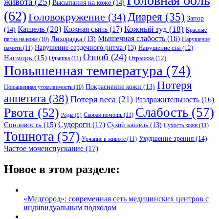
Головная боль
живота
(25)
Высыпания на коже
(14)
(62)
Головокружение
(34)
Диарея
(35)
Запор
Кашель
(20)
Кожный зуд
(18)
Кожная сыпь
(17)
(14)
Красные
Мышечная слабость
(16)
Лихорадка
(13)
Нарушение
пятна на коже
(10)
Нарушение сердечного ритма
(13)
Нарушение сна
(12)
памяти
(11)
Озноб
(24)
Насморк
(15)
Отрыжка
(12)
Одышка
(11)
Повышенная температура
(74)
Потеря
Покраснение кожи
(13)
Повышенная утомляемость
(10)
аппетита
(38)
Потеря веса
(21)
Раздражительность
(16)
Слабость
(57)
Рвота
(52)
Скорая помощь
(11)
Роды
(9)
Судороги
(17)
Сонливость
(15)
Сухой кашель
(13)
Сухость кожи
(11)
Тошнота
(57)
Ухудшение зрения
(14)
Урчание в животе
(11)
Частое мочеиспускание
(17)
Новое в этом разделе:
«Медгород»: современная сеть медицинских центров с
индивидуальным подходом