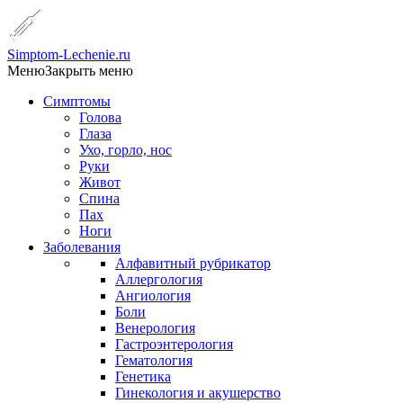
Simptom-Lechenie.ru
Меню
Закрыть меню
Симптомы
Голова
Глаза
Ухо, горло, нос
Руки
Живот
Спина
Пах
Ноги
Заболевания
Алфавитный рубрикатор
Аллергология
Ангиология
Боли
Венерология
Гастроэнтерология
Гематология
Генетика
Гинекология и акушерство