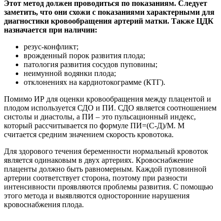
Этот метод должен проводиться по показаниям. Следует
заметить, что они схожи с показаниями характерными для
диагностики кровообращения артерий матки. Также ЦДК
назначается при наличии:
резус-конфликт;
врожденный порок развития плода;
патология развития сосудов пуповины;
неимунной водянки плода;
отклонениях на кардиотокограмме (КТГ).
Помимо ИР для оценки кровообращения между плацентой и
плодом используется СДО и ПИ. СДО является соотношением
систолы и диастолы, а ПИ – это пульсационный индекс,
который рассчитывается по формуле ПИ=(С-Д)/М. М
считается средним значением скорость кровотока.
Для здорового течения беременности нормальный кровоток
является одинаковым в двух артериях. Кровоснабжение
плаценты должно быть равномерным. Каждой пуповинной
артерии соответствует сторона, поэтому при разности
интенсивности проявляются проблемы развития. С помощью
этого метода и выявляются односторонние нарушения
кровоснабжения плода.