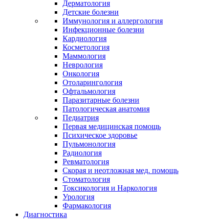
Дерматология
Детские болезни
Иммунология и аллергология
Инфекционные болезни
Кардиология
Косметология
Маммология
Неврология
Онкология
Отоларингология
Офтальмология
Паразитарные болезни
Патологическая анатомия
Педиатрия
Первая медицинская помощь
Психическое здоровье
Пульмонология
Радиология
Ревматология
Скорая и неотложная мед. помощь
Стоматология
Токсикология и Наркология
Урология
Фармакология
Диагностика