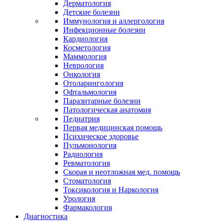
Дерматология
Детские болезни
Иммунология и аллергология
Инфекционные болезни
Кардиология
Косметология
Маммология
Неврология
Онкология
Отоларингология
Офтальмология
Паразитарные болезни
Патологическая анатомия
Педиатрия
Первая медицинская помощь
Психическое здоровье
Пульмонология
Радиология
Ревматология
Скорая и неотложная мед. помощь
Стоматология
Токсикология и Наркология
Урология
Фармакология
Диагностика