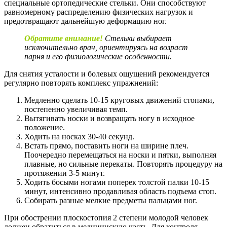
специальные ортопедические стельки. Они способствуют
равномерному распределению физических нагрузок и
предотвращают дальнейшую деформацию ног.
Обратите внимание!
Стельки выбирает
исключительно врач, ориентируясь на
возраст
парня и его физиологические особенности.
Для снятия усталости и болевых ощущений рекомендуется
регулярно повторять комплекс упражнений:
Медленно сделать 10-15 круговых движений стопами,
постепенно увеличивая темп.
Вытягивать носки и возвращать ногу в исходное
положение.
Ходить на носках 30-40 секунд.
Встать прямо, поставить ноги на ширине плеч.
Поочередно перемещаться на носки и пятки, выполняя
плавные, но сильные перекаты. Повторять процедуру на
протяжении 3-5 минут.
Ходить босыми ногами поперек толстой палки 10-15
минут, интенсивно продавливая область подъема стоп.
Собирать разные мелкие предметы пальцами ног.
При обострении плоскостопия 2 степени молодой человек
должен обратиться в медицинскую часть. Для контроля