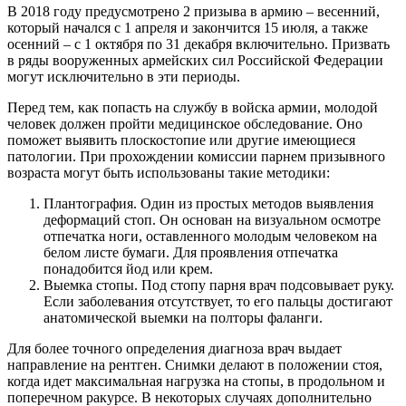
В 2018 году предусмотрено 2 призыва в армию – весенний,
который начался с 1 апреля и закончится 15 июля, а также
осенний – с 1 октября по 31 декабря включительно. Призвать
в ряды вооруженных армейских сил Российской Федерации
могут исключительно в эти периоды.
Перед тем, как попасть на службу в войска армии, молодой
человек должен пройти медицинское обследование. Оно
поможет выявить плоскостопие или другие имеющиеся
патологии. При прохождении комиссии парнем призывного
возраста могут быть использованы такие методики:
Плантография. Один из простых методов выявления
деформаций стоп. Он основан на визуальном осмотре
отпечатка ноги, оставленного молодым человеком на
белом листе бумаги. Для проявления отпечатка
понадобится йод или крем.
Выемка стопы. Под стопу парня врач подсовывает руку.
Если заболевания отсутствует, то его пальцы достигают
анатомической выемки на полторы фаланги.
Для более точного определения диагноза врач выдает
направление на рентген. Снимки делают в положении стоя,
когда идет максимальная нагрузка на стопы, в продольном и
поперечном ракурсе. В некоторых случаях дополнительно