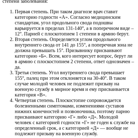
степени заболевания:
Первая степень. При таком диагнозе врач ставит
категорию годности «А». Согласно медицинским
стандартам, угол продольного свода подошвы
варьируется в пределах 131-140°, а в поперечном виде –
12°. Парней с плоскотопием 1 степени в армию берут.
Вторая степень. Определяется углом продольного
внутреннего свода от 141 до 155°, а поперечная зона не
должна превышать 15°. Призывнику присваивают
категорию «Б». Всем, кого интересует вопрос, берут ли
в армию с плоскостопием 2 степени, ответ однозначен –
да.
Третья степень. Угол внутреннего свода превышает
155°, палец при этом отклоняется на 30-40°. В таком
случае молодой человек не подлежит призыву на
военную службу в мирное время и ему присваивается
категория «В».
Четвертая степень. Плоскостопие сопровождается
болезненными симптомами, изменениями суставов
нижних конечностей и позвоночника, поэтому парню
присваивают категорию «Г» либо «Д». Молодой
человек с категорией годности «Г» не годен к службе на
определенный срок, а с категорией «Д» — вообще не
подлежит призыву на военную службу.