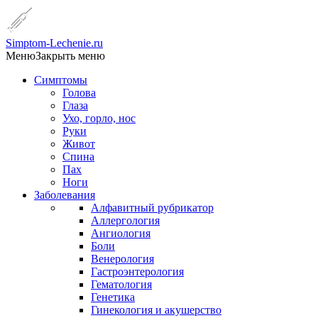
Simptom-Lechenie.ru
Меню
Закрыть меню
Симптомы
Голова
Глаза
Ухо, горло, нос
Руки
Живот
Спина
Пах
Ноги
Заболевания
Алфавитный рубрикатор
Аллергология
Ангиология
Боли
Венерология
Гастроэнтерология
Гематология
Генетика
Гинекология и акушерство