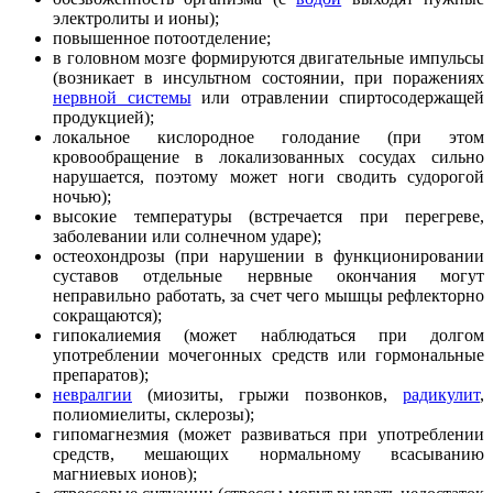
электролиты и ионы);
повышенное потоотделение;
в головном мозге формируются двигательные импульсы
(возникает в инсультном состоянии, при поражениях
нервной системы
или отравлении спиртосодержащей
продукцией);
локальное кислородное голодание (при этом
кровообращение в локализованных сосудах сильно
нарушается, поэтому может ноги сводить судорогой
ночью);
высокие температуры (встречается при перегреве,
заболевании или солнечном ударе);
остеохондрозы (при нарушении в функционировании
суставов отдельные нервные окончания могут
неправильно работать, за счет чего мышцы рефлекторно
сокращаются);
гипокалиемия (может наблюдаться при долгом
употреблении мочегонных средств или гормональные
препаратов);
невралгии
(миозиты, грыжи позвонков,
радикулит
,
полиомиелиты, склерозы);
гипомагнезмия (может развиваться при употреблении
средств, мешающих нормальному всасыванию
магниевых ионов);