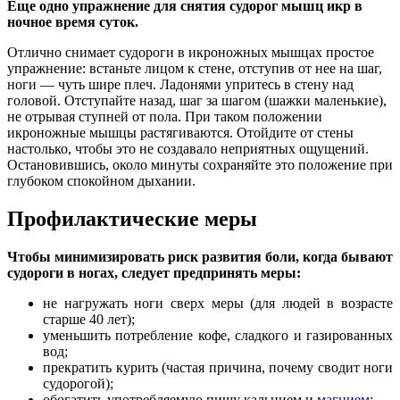
Еще одно упражнение для снятия судорог мышц икр в
ночное время суток.
Отлично снимает судороги в икроножных мышцах простое
упражнение: встаньте лицом к стене, отступив от нее на шаг,
ноги — чуть шире плеч. Ладонями упритесь в стену над
головой. Отступайте назад, шаг за шагом (шажки маленькие),
не отрывая ступней от пола. При таком положении
икроножные мышцы растягиваются. Отойдите от стены
настолько, чтобы это не создавало неприятных ощущений.
Остановившись, около минуты сохраняйте это положение при
глубоком спокойном дыхании.
Профилактические меры
Чтобы минимизировать риск развития боли, когда бывают
судороги в ногах, следует предпринять меры:
не нагружать ноги сверх меры (для людей в возрасте
старше 40 лет);
уменьшить потребление кофе, сладкого и газированных
вод;
прекратить курить (частая причина, почему сводит ноги
судорогой);
обогатить употребляемую пищу кальцием и
магнием
;