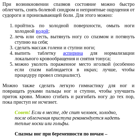
При возникновении спазмов состояние можно быстро
облегчить, снять болевой синдром и неприятные ощущения от
судороги и пронизывающей боли. Для этого можно:
пройтись по холодной поверхности, омыть ноги
холодной
водой
;
лечь или сесть, вытянуть ногу со спазмом и потянуть
ступню на себя;
сделать массаж голени и ступни ноги;
выпить таблетку
аспирина
для нормализации
локального кровообращения и снятия тонуса;
можно уколоть пораженное место иголкой (особенно
если спазм наблюдается в икрах; лучше, чтобы
процедуру провел специалист).
Можно также сделать легкую гимнастику для ног и
повращать руками пальцы ног и ступни, чтобы улучшить
приток крови. Можно сгибать и разгибать ногу до тех пор,
пока приступ не исчезнет.
Совет!
Если в месте, где спит человек, холодно,
после облегчения приступа рекомендуется надеть
теплые носки или гольфы.
Спазмы ног при беременности по ночам –