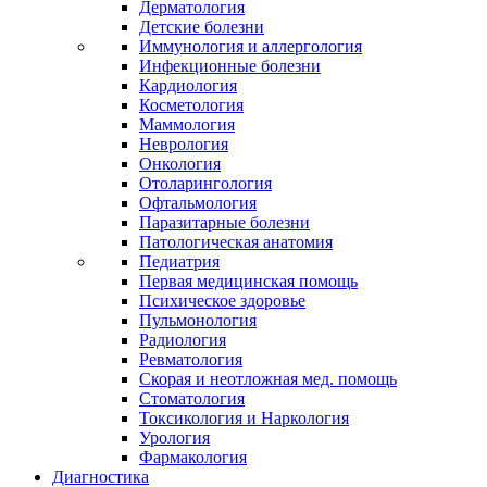
Дерматология
Детские болезни
Иммунология и аллергология
Инфекционные болезни
Кардиология
Косметология
Маммология
Неврология
Онкология
Отоларингология
Офтальмология
Паразитарные болезни
Патологическая анатомия
Педиатрия
Первая медицинская помощь
Психическое здоровье
Пульмонология
Радиология
Ревматология
Скорая и неотложная мед. помощь
Стоматология
Токсикология и Наркология
Урология
Фармакология
Диагностика