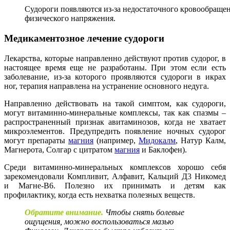
Судороги появляются из-за недостаточного кровообраще
физического напряжения.
Медикаментозное лечение судороги
Лекарства, которые направленно действуют против судорог, в
настоящее время еще не разработаны. При этом если есть
заболевание, из-за которого проявляются судороги в икрах
ног, терапия направлена на устранение основного недуга.
Направленно действовать на такой симптом, как судороги,
могут витаминно-минеральные комплексы, так как спазмы –
распространенный признак авитаминозов, когда не хватает
микроэлементов. Предупредить появление ночных судорог
могут препараты
магния
(например,
Мидокалм
, Натур Калм,
Магнерота, Солгар с цитратом
магния
и Баклофен).
Среди витаминно-минеральных комплексов хорошо себя
зарекомендовали Компливит, Алфавит, Кальций Д3 Никомед
и Магне-В6. Полезно их принимать и детям как
профилактику, когда есть нехватка полезных веществ.
Обратите внимание.
Чтобы снять болевые
ощущения, можно воспользоваться мазью