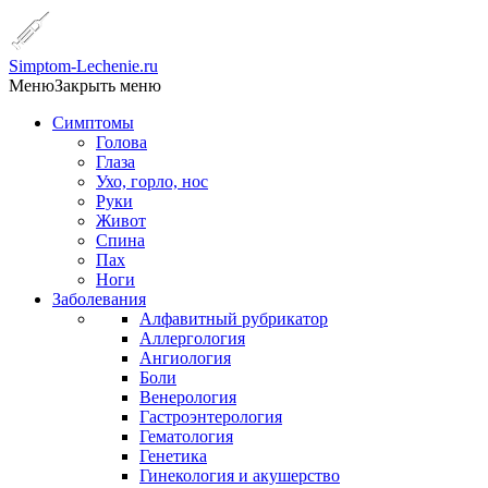
Simptom-Lechenie.ru
Меню
Закрыть меню
Симптомы
Голова
Глаза
Ухо, горло, нос
Руки
Живот
Спина
Пах
Ноги
Заболевания
Алфавитный рубрикатор
Аллергология
Ангиология
Боли
Венерология
Гастроэнтерология
Гематология
Генетика
Гинекология и акушерство