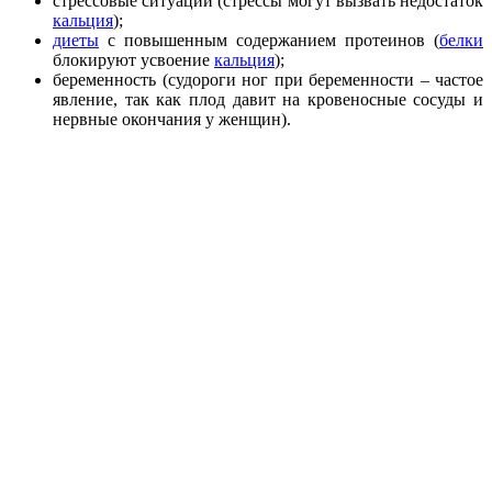
стрессовые ситуации (стрессы могут вызвать недостаток
кальция
);
диеты
с повышенным содержанием протеинов (
белки
блокируют усвоение
кальция
);
беременность (судороги ног при беременности – частое
явление, так как плод давит на кровеносные сосуды и
нервные окончания у женщин).