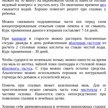
Можно на 30 минут на икроножную область нанести теплый
медовый компресс и укутать ногу. По окончании времени
мед
смывается водой. Хорошо помогает рецепт при спазмах у
ребенка.
Можно смазывать подошвенные части ног перед сном
концентрированным отжатым соком лимона и не смывать.
Курс применения данного втирания составляет 7-14 дней.
При
варикозе
в старости можно растирать болезненные
сосуды дважды в день разбавленным
яблочным уксусом
из
расчета 2 столовые ложки кислоты на стакан чистой воды.
Курс применения – 30 дней.
Чтобы судороги не возникали ночью, можно нанести на время
сна мазь из желтка, чайной ложи скипидара и столовой ложки
яблочного уксуса
. С утра можно смыть остатки средства.
Аналогично можно использовать порошок из натуральной
горчицы без добавок и усилителей вкуса.
Помочь при спазмах может вазелиновая мазь. Для ее
приготовления нужно смешать часть сока
чистотела
с 2
частями основы. Наносится смесь непосредственно при
появлении спазмов в лечебных целях.
Хорошо себя зарекомендовала в лечении икроножных судорог