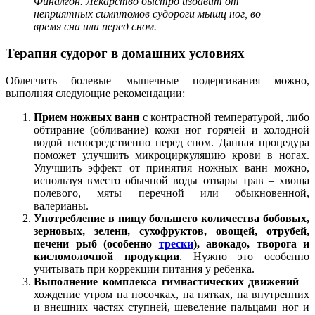
Финалгон. Лекарство быстро избавит от
неприятных симптомов судороги мышц ног, во
время сна или перед сном.
Терапия судорог в домашних условиях
Облегчить болевые мышечные подергивания можно,
выполняя следующие рекомендации:
Прием ножных ванн
с контрастной температурой, либо
обтирание (обливание) кожи ног горячей и холодной
водой непосредственно перед сном. Данная процедура
поможет улучшить микроциркуляцию крови в ногах.
Улучшить эффект от принятия ножных ванн можно,
используя вместо обычной воды отвары трав – хвоща
полевого, мяты перечной или обыкновенной,
валерианы.
Употребление в пищу большего количества бобовых,
зерновых, зелени, сухофруктов, овощей, отрубей,
печени рыб (особенно
трески
), авокадо, творога и
кисломолочной продукции
. Нужно это особенно
учитывать при коррекции питания у ребенка.
Выполнение комплекса гимнастических движений
–
хождение утром на носочках, на пятках, на внутренних
и внешних частях ступней, шевеление пальцами ног и