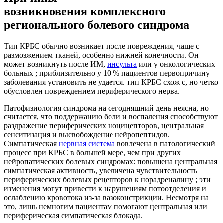
возникновения комплексного
регионального болевого синдрома
Тип КРБС обычно возникает после повреждения, чаще с
размозжением тканей, особенно нижней конечности. Он
может возникнуть после ИМ,
инсульта
или у онкологических
больных ; приблизительно у 10 % пациентов первопричину
заболевания установить не удается. тип КРБС схож с, но четко
обусловлен повреждением периферического нерва.
Патофизиология синдрома на сегодняшний день неясна, но
считается, что поддержанию боли и воспаления способствуют
раздражение периферических ноцицепторов, центральная
сенситизация и высвобождение нейропептидов.
Симпатическая
нервная система
вовлечена в патологический
процесс при КРБС в большей мере, чем при других
нейропатических болевых синдромах: повышена центральная
симпатическая активность, увеличена чувствительность
периферических болевых рецепторов к норадреналину ; эти
изменения могут привести к нарушениям потоотделения и
ослаблению кровотока из-за вазоконстрикции. Несмотря на
это, лишь немногим пациентам помогают центральная или
периферическая симпатическая блокада.