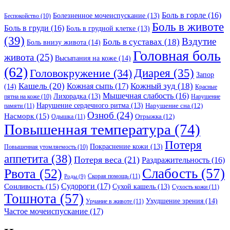
Боль в горле
(16)
Болезненное мочеиспускание
(13)
Беспокойство
(10)
Боль в животе
Боль в груди
(16)
Боль в грудной клетке
(13)
(39)
Вздутие
Боль в суставах
(18)
Боль внизу живота
(14)
Головная боль
живота
(25)
Высыпания на коже
(14)
(62)
Головокружение
(34)
Диарея
(35)
Запор
Кашель
(20)
Кожный зуд
(18)
Кожная сыпь
(17)
(14)
Красные
Мышечная слабость
(16)
Лихорадка
(13)
Нарушение
пятна на коже
(10)
Нарушение сердечного ритма
(13)
Нарушение сна
(12)
памяти
(11)
Озноб
(24)
Насморк
(15)
Отрыжка
(12)
Одышка
(11)
Повышенная температура
(74)
Потеря
Покраснение кожи
(13)
Повышенная утомляемость
(10)
аппетита
(38)
Потеря веса
(21)
Раздражительность
(16)
Слабость
(57)
Рвота
(52)
Скорая помощь
(11)
Роды
(9)
Судороги
(17)
Сонливость
(15)
Сухой кашель
(13)
Сухость кожи
(11)
Тошнота
(57)
Ухудшение зрения
(14)
Урчание в животе
(11)
Частое мочеиспускание
(17)