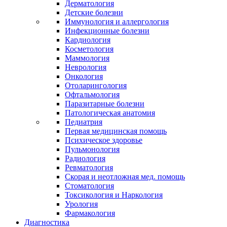
Дерматология
Детские болезни
Иммунология и аллергология
Инфекционные болезни
Кардиология
Косметология
Маммология
Неврология
Онкология
Отоларингология
Офтальмология
Паразитарные болезни
Патологическая анатомия
Педиатрия
Первая медицинская помощь
Психическое здоровье
Пульмонология
Радиология
Ревматология
Скорая и неотложная мед. помощь
Стоматология
Токсикология и Наркология
Урология
Фармакология
Диагностика