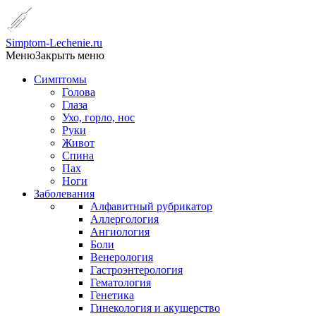
Simptom-Lechenie.ru
Меню
Закрыть меню
Симптомы
Голова
Глаза
Ухо, горло, нос
Руки
Живот
Спина
Пах
Ноги
Заболевания
Алфавитный рубрикатор
Аллергология
Ангиология
Боли
Венерология
Гастроэнтерология
Гематология
Генетика
Гинекология и акушерство