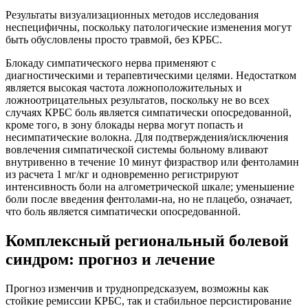
Результаты визуализационных методов исследования
неспецифичны, поскольку патологические изменения могут
быть обусловлены просто травмой, без КРБС.
Блокаду симпатического нерва применяют с
диагностическими и терапевтическими целями. Недостатком
является высокая частота ложноположительных и
ложноотрицательных результатов, поскольку не во всех
случаях КРБС боль является симпатически опосредованной,
кроме того, в зону блокады нерва могут попасть и
несимпатические волокна. Для подтверждения/исключения
вовлечения симпатической системы больному вливают
внутривенно в течение 10 минут физраствор или фентоламин
из расчета 1 мг/кг и одновременно регистрируют
интенсивность боли на алгометрической шкале; уменьшение
боли после введения фентолами-на, но не плацебо, означает,
что боль является симпатически опосредованной.
Комплексный региональный болевой
синдром: прогноз и лечение
Прогноз изменчив и труднопредсказуем, возможны как
стойкие ремиссии КРБС, так и стабильное персистирование