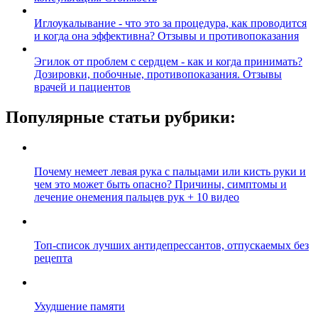
Иглоукалывание - что это за процедура, как проводится
и когда она эффективна? Отзывы и противопоказания
Эгилок от проблем с сердцем - как и когда принимать?
Дозировки, побочные, противопоказания. Отзывы
врачей и пациентов
Популярные статьи рубрики:
Почему немеет левая рука с пальцами или кисть руки и
чем это может быть опасно? Причины, симптомы и
лечение онемения пальцев рук + 10 видео
Топ-список лучших антидепрессантов, отпускаемых без
рецепта
Ухудшение памяти