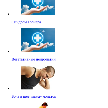
Синдром Горнера
Вегетативные нейропатии
Боль в шее, между лопаток