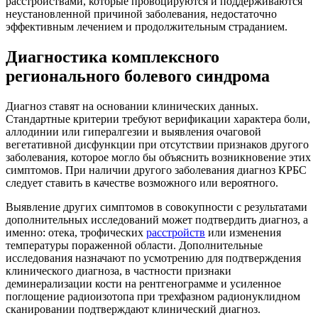
расстройствами, которые провоцируются и поддерживаются
неустановленной причиной заболевания, недостаточно
эффективным лечением и продолжительным страданием.
Диагностика комплексного
регионального болевого синдрома
Диагноз ставят на основании клинических данных.
Стандартные критерии требуют верификации характера боли,
аллодинии или гипералгезии и выявления очаговой
вегетативной дисфункции при отсутствии признаков другого
заболевания, которое могло бы объяснить возникновение этих
симптомов. При наличии другого заболевания диагноз КРБС
следует ставить в качестве возможного или вероятного.
Выявление других симптомов в совокупности с результатами
дополнительных исследований может подтвердить диагноз, а
именно: отека, трофических
расстройств
или изменения
температуры пораженной области. Дополнительные
исследования назначают по усмотрению для подтверждения
клинического диагноза, в частности признаки
деминерализации кости на рентгенограмме и усиленное
поглощение радиоизотопа при трехфазном радионуклидном
сканировании подтверждают клинический диагноз.