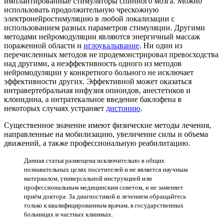
имплантированные стимуляторы спинного мозга. Можно
использовать продолжительную чрескожную
электронейростимуляцию в любой локализации с
использованием разных параметров стимуляции. Другими
методами нейромодуляции являются энергичный массаж
пораженной области и
иглоукалывание
. Ни один из
перечисленных методов не продемонстрировал превосходства
над другими, а неэффективность одного из методов
нейромодуляции у конкретного больного не исключает
эффективности других. Эффективной может оказаться
интравертебральная инфузия опиоидов, анестетиков и
клонидина, а интратекальное введение баклофена в
некоторых случаях устраняет
дистонию
.
Существенное значение имеют физические методы лечения,
направленные на мобилизацию, увеличение силы и объема
движений, а также профессиональную реабилитацию.
Данная статья размещена исключительно в общих
познавательных целях посетителей и не является научным
материалом, универсальной инструкцией или
профессиональным медицинским советом, и не заменяет
приём доктора. За диагностикой и лечением обращайтесь
только к квалифицированным врачам, в государственных
больницах и частных клиниках.