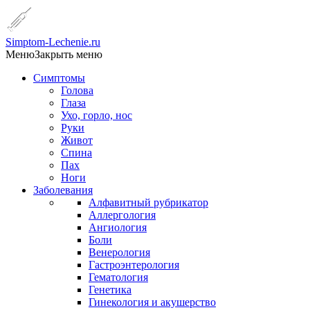
Simptom-Lechenie.ru
Меню
Закрыть меню
Симптомы
Голова
Глаза
Ухо, горло, нос
Руки
Живот
Спина
Пах
Ноги
Заболевания
Алфавитный рубрикатор
Аллергология
Ангиология
Боли
Венерология
Гастроэнтерология
Гематология
Генетика
Гинекология и акушерство