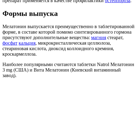
препарат применяется в качестве профилактики
остеопороза
.
Формы выпуска
Мелатонин выпускается преимущественно в таблетированной
форме, в составе которой помимо синтезированного гормона
присутствуют дополнительные вещества:
магния
стеарат,
фосфат
кальция
, микрокристаллическая целлюлоза,
стеариновая кислота, диоксид коллоидного кремния,
кроскармеллоза.
Наиболее популярными считаются таблетки Natrol Мелатонин
3 mg (США) и Вита Мелатонин (Киевский витаминный
завод).