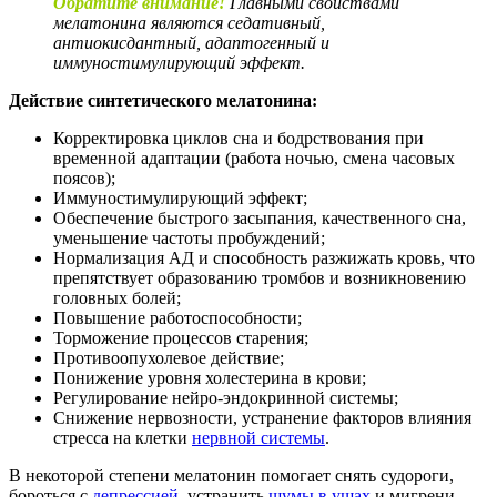
Обратите внимание!
Главными свойствами
мелатонина являются седативный,
антиокисдантный, адаптогенный и
иммуностимулирующий эффект.
Действие синтетического мелатонина:
Корректировка циклов сна и бодрствования при
временной адаптации (работа ночью, смена часовых
поясов);
Иммуностимулирующий эффект;
Обеспечение быстрого засыпания, качественного сна,
уменьшение частоты пробуждений;
Нормализация АД и способность разжижать кровь, что
препятствует образованию тромбов и возникновению
головных болей;
Повышение работоспособности;
Торможение процессов старения;
Противоопухолевое действие;
Понижение уровня холестерина в крови;
Регулирование нейро-эндокринной системы;
Снижение нервозности, устранение факторов влияния
стресса на клетки
нервной системы
.
В некоторой степени мелатонин помогает снять судороги,
бороться с
депрессией
, устранить
шумы в ушах
и мигрени,