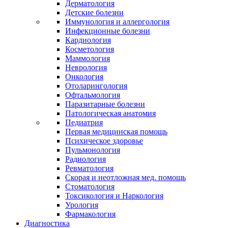
Дерматология
Детские болезни
Иммунология и аллергология
Инфекционные болезни
Кардиология
Косметология
Маммология
Неврология
Онкология
Отоларингология
Офтальмология
Паразитарные болезни
Патологическая анатомия
Педиатрия
Первая медицинская помощь
Психическое здоровье
Пульмонология
Радиология
Ревматология
Скорая и неотложная мед. помощь
Стоматология
Токсикология и Наркология
Урология
Фармакология
Диагностика