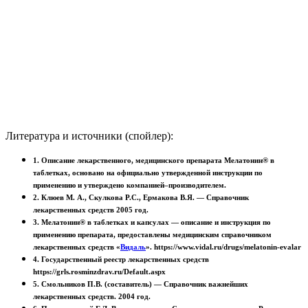
Литература и источники (спойлер):
1. Описание лекарственного, медицинского препарата Мелатонин® в
таблетках, основано на официально утвержденной инструкции по
применению и утверждено компанией–производителем.
2. Клюев М. А., Скулкова Р.С., Ермакова В.Я. — Справочник
лекарственных средств 2005 год.
3. Мелатонин® в таблетках и капсулах — описание и инструкция по
применению препарата, предоставлены медицинским справочником
лекарственных средств
«
Видаль
»
. https://www.vidal.ru/drugs/melatonin-evalar
4. Государственный реестр лекарственных средств
https://grls.rosminzdrav.ru/Default.aspx
5. Смольников П.В. (составитель) — Справочник важнейших
лекарственных средств. 2004 год.