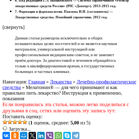
6. Под редакцией Г.Л. Вышковского — Система справочников «Регистр
лекарственных средств России» (РЛС «Доктор»). 2013-2015 год.
7. Фармация и фармакология. Павлова И.И. (составитель) —
Лекарственные средства. Новейший справочник. 2012 год.
[свернуть]
Данная статья размещена исключительно в общих
познавательных целях посетителей и не является научным
материалом, универсальной инструкцией или
профессиональным медицинским советом, и не заменяет
приём доктора. За диагностикой и лечением обращайтесь
только к квалифицированным врачам, в государственных
больницах и частных клиниках.
Навигация:
Главная
»
Лекарства
»
Лечебно-профилактические
средства
»
Мелатонин® — для чего принимают и как
правильно пить лекарство? Инструкция к применению,
показания
Если понравилась эта статья, можно легко поделиться с
друзьями в соц. сетях или оценить эту запись тут:
Поставить оценку:
(
1
оценок, среднее:
5,00
из 5)
Загрузка...