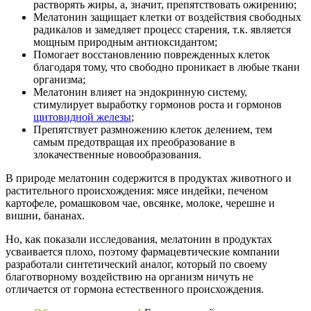
растворять жиры, а, значит, препятствовать ожирению;
Мелатонин защищает клетки от воздействия свободных
радикалов и замедляет процесс старения, т.к. является
мощным природным антиоксидантом;
Помогает восстановлению поврежденных клеток
благодаря тому, что свободно проникает в любые ткани
организма;
Мелатонин влияет на эндокринную систему,
стимулирует выработку гормонов роста и гормонов
щитовидной железы
;
Препятствует размножению клеток делением, тем
самым предотвращая их преобразование в
злокачественные новообразования.
В природе мелатонин содержится в продуктах животного и
растительного происхождения: мясе индейки, печеном
картофеле, ромашковом чае, овсянке, молоке, черешне и
вишни, бананах.
Но, как показали исследования, мелатонин в продуктах
усваивается плохо, поэтому фармацевтические компании
разработали синтетический аналог, который по своему
благотворному воздействию на организм ничуть не
отличается от гормона естественного происхождения.