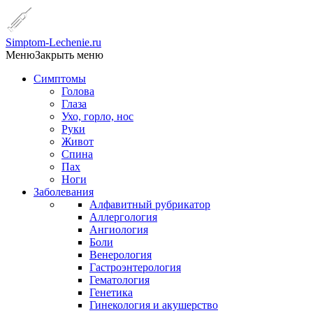
Simptom-Lechenie.ru
Меню
Закрыть меню
Симптомы
Голова
Глаза
Ухо, горло, нос
Руки
Живот
Спина
Пах
Ноги
Заболевания
Алфавитный рубрикатор
Аллергология
Ангиология
Боли
Венерология
Гастроэнтерология
Гематология
Генетика
Гинекология и акушерство