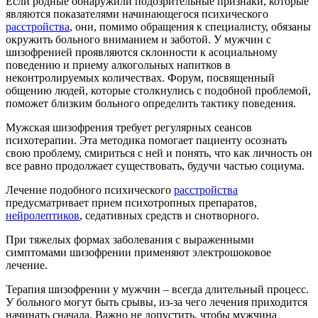
Если родные обнаружили подозрительные признаки, которые
являются показателями начинающегося психического
расстройства
, они, помимо обращения к специалисту, обязаны
окружить больного вниманием и заботой. У мужчин с
шизофренией проявляются склонности к асоциальному
поведению и приему алкогольных напитков в
неконтролируемых количествах. Форум, посвященный
общению людей, которые столкнулись с подобной проблемой,
поможет близким больного определить тактику поведения.
Мужская шизофрения требует регулярных сеансов
психотерапии. Эта методика помогает пациенту осознать
свою проблему, смириться с ней и понять, что как личность он
все равно продолжает существовать, будучи частью социума.
Лечение подобного психического
расстройства
предусматривает прием психотропных препаратов,
нейролептиков
, седативных средств и снотворного.
При тяжелых формах заболевания с выраженными
симптомами шизофрении применяют электрошоковое
лечение.
Терапия шизофрении у мужчин – всегда длительный процесс.
У больного могут быть срывы, из-за чего лечения приходится
начинать сначала. Важно не допустить, чтобы мужчина