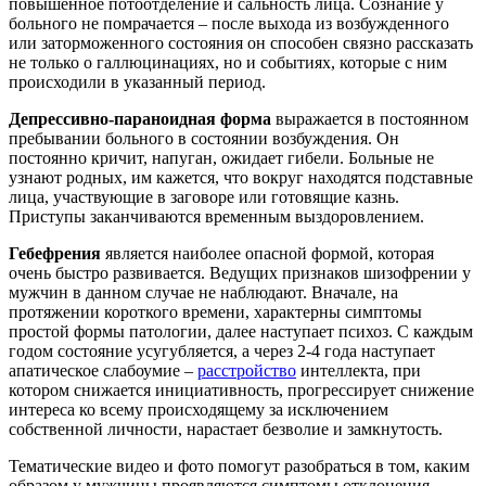
повышенное потоотделение и сальность лица. Сознание у
больного не помрачается – после выхода из возбужденного
или заторможенного состояния он способен связно рассказать
не только о галлюцинациях, но и событиях, которые с ним
происходили в указанный период.
Депрессивно-параноидная форма
выражается в постоянном
пребывании больного в состоянии возбуждения. Он
постоянно кричит, напуган, ожидает гибели. Больные не
узнают родных, им кажется, что вокруг находятся подставные
лица, участвующие в заговоре или готовящие казнь.
Приступы заканчиваются временным выздоровлением.
Гебефрения
является наиболее опасной формой, которая
очень быстро развивается. Ведущих признаков шизофрении у
мужчин в данном случае не наблюдают. Вначале, на
протяжении короткого времени, характерны симптомы
простой формы патологии, далее наступает психоз. С каждым
годом состояние усугубляется, а через 2-4 года наступает
апатическое слабоумие –
расстройство
интеллекта, при
котором снижается инициативность, прогрессирует снижение
интереса ко всему происходящему за исключением
собственной личности, нарастает безволие и замкнутость.
Тематические видео и фото помогут разобраться в том, каким
образом у мужчины проявляются симптомы отклонения.