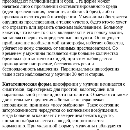
преобладают галлюцинации и бред. Эта форма может
начаться либо с проявлений систематизированного бреда
(идеи преследования, ревности, любовный бред), либо с
признаков вялотекущей шизофрении. У мужчины обостряется
ощущения преследования, а также чувство, будто кто-то хочет
его отравить или заразить опасным заболеванием. Больному
кажется, что какие-то силы вкладывают в его голову мысли,
заставляя совершать определенные поступки. Он ощущает
приближение необъяснимой катастрофы, избегает общества,
убегает из дому, спасаясь от мнимых преследователей. Со
временем у мужчины появляется еще большее количество
бредовых фантастических идей, при этом наблюдается
приподнятое настроение, бессвязность речи и
беспорядочность мышления. Параноидальная шизофрения
чаще всего наблюдается у мужчин 30 лет и старше.
Кататоническая форма
шизофрении у мужчин начинается с
симптомов, характерных для простой, вялотекущей или
параноидальной разновидности патологии. Отмечаются также
двигательные нарушения – больные нередко лежат
неподвижно, принимая «позу эмбриона». Такое состояние
заторможенности чередуется со всплесками возбуждения,
когда больной вскакивает с намерением бежать куда-то,
внезапно набрасывается на людей, сопротивляется
кормлению. При указанной форме у мужчины наблюдается