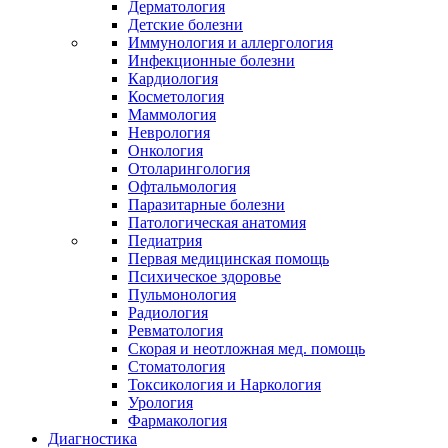
Дерматология
Детские болезни
Иммунология и аллергология
Инфекционные болезни
Кардиология
Косметология
Маммология
Неврология
Онкология
Отоларингология
Офтальмология
Паразитарные болезни
Патологическая анатомия
Педиатрия
Первая медицинская помощь
Психическое здоровье
Пульмонология
Радиология
Ревматология
Скорая и неотложная мед. помощь
Стоматология
Токсикология и Наркология
Урология
Фармакология
Диагностика