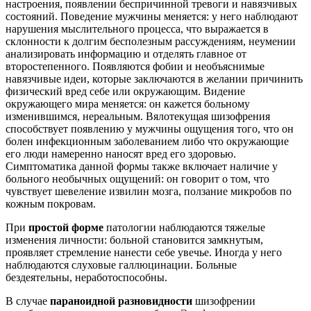
настроения, появлении беспричинной тревоги и навязчивых
состояний. Поведение мужчины меняется: у него наблюдают
нарушения мыслительного процесса, что выражается в
склонности к долгим бесполезным рассуждениям, неумении
анализировать информацию и отделять главное от
второстепенного. Появляются фобии и необъяснимые
навязчивые идеи, которые заключаются в желании причинить
физический вред себе или окружающим. Видение
окружающего мира меняется: он кажется больному
изменившимся, нереальным. Вялотекущая шизофрения
способствует появлению у мужчины ощущения того, что он
болен инфекционным заболеванием либо что окружающие
его люди намеренно наносят вред его здоровью.
Симптоматика данной формы также включает наличие у
больного необычных ощущений: он говорит о том, что
чувствует шевеление извилин мозга, ползание микробов по
кожным покровам.
При
простой форме
патологии наблюдаются тяжелые
изменения личности: больной становится замкнутым,
проявляет стремление нанести себе увечье. Иногда у него
наблюдаются слуховые галлюцинации. Больные
бездеятельны, неработоспособны.
В случае
параноидной
разновидности
шизофрении