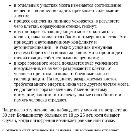
в отдельных участках мозга изменяется соотношение
веществ – количество одних превышает содержание
других;
процесс окисления липидов ускоряется, в результате
чего клетки, образующие стенки, гибнут;
внутри барьера, защищающего мозг от контакта с
кровью, накапливаются обломки отмерших клеток. Это
приводит к аутоиммунному конфликту и
аутоинтоксикации – в таких условиях иммунная
система борется со своими же клетками и происходит
интоксикация собственными веществами;
в коре головного мозга появляется очаг усиленного
возбуждения, из-за чего раздражаются клетки. У
человека при этом возникают бредовые идеи и
галлюцинации. На подпитку раздражаемых клеток
требуется много энергии, из-за чего другим частям мозга
ее достается гораздо меньше. Именно поэтому
внимание, эмоции, интеллектуальные способности и
память человека страдают.
Чаще всего эту патологию наблюдают у мужчин в возрасте до
30 лет. Большинству больных от 18 до 25 лет, хотя бывают
случаи, когда шизофрения возникает раньше или позже.
Согласно статистическим данным, шизофренией страдает