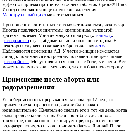
эффект от приёма противозачаточных таблеток Ярина® Плюс.
Иногда появляются нециклические выделения.
Менструальный цикл
может изменяться.
При ношении контактных линз может появиться дискомфорт.
Иногда появляются симптомы крапивницы, узловатой
эритемы, экземы. Многие жалуются на рвоту,
тошноту
,
расстройство
стула, абдоминальный болевой синдром. В
некоторых случаях развивается бронхиальная
астма
.
Наблюдаются изменения АД. У части женщин изменяется
либидо, понижается настроение, появляются депрессивные
расстройства
. Могут появиться головные боли, мигрени. Вес
может изменяться как в меньшую, так и в большую сторону.
Применение после аборта или
родоразрешения
Если беременность прерывается на сроке до 12 нед., то
применение контрацептива должно быть начато
незамедлительно. Желательно сделать это в тот же день, когда
была проведена операция. Если аборт был сделан во 2
триместре, или женщина планирует предохранение после
родоразрешения, то начало приема таблеток Ярина® Плюс