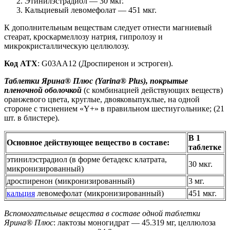
Этинилэстрадиол — 30 мкг.
Кальциевый левомефолат — 451 мкг.
К дополнительным веществам следует отнести магниевый
стеарат, кроскармеллозу натрия, гипролозу и
микрокристаллическую целлюлозу.
Код ATX
: G03AA12 (Дроспиренон и эстроген).
Таблетки Ярина® Плюс (Yarina® Plus), покрытые
пленочной оболочкой
(с комбинацией действующих веществ)
оранжевого цвета, круглые, двояковыпуклые, на одной
стороне с тиснением «Y+» в правильном шестиугольнике; (21
шт. в блистере).
В 1
Основное действующее вещество в составе:
таблетке
этинилэстрадиол (в форме бетадекс клатрата,
30 мкг.
микронизированный)
дроспиренон (микронизированный)
3 мг.
кальция
левомефолат (микронизированный)
451 мкг.
Вспомогательные вещества в составе одной таблетки
Ярина® Плюс
: лактозы моногидрат — 45.319 мг, целлюлоза