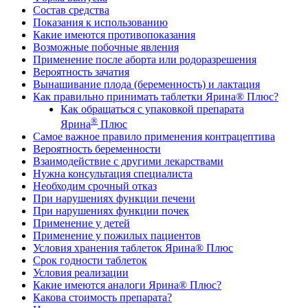
Состав средства
Показания к использованию
Какие имеются противопоказания
Возможные побочные явления
Применение после аборта или родоразрешения
Вероятность зачатия
Вынашивание плода (беременность) и лактация
Как правильно принимать таблетки Ярина® Плюс?
Как обращаться с упаковкой препарата
®
Ярина
Плюс
Самое важное правило применения контрацептива
Вероятность беременности
Взаимодействие с другими лекарствами
Нужна консультация специалиста
Необходим срочный отказ
При нарушениях функции печени
При нарушениях функции почек
Применение у детей
Применение у пожилых пациентов
Условия хранения таблеток Ярина® Плюс
Срок годности таблеток
Условия реализации
Какие имеются аналоги Ярина® Плюс?
Какова стоимость препарата?