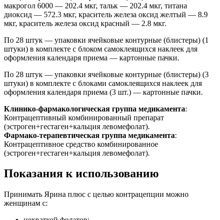
макрогол 6000 — 202.4 мкг, тальк — 202.4 мкг, титана
диоксид — 572.3 мкг, краситель железа оксид желтый — 8.9
мкг, краситель железа оксид красный — 2.8 мкг.
По 28 штук — упаковки ячейковые контурные (блистеры) (1
штуки) в комплекте с блоком самоклеящихся наклеек для
оформления календаря приема — картонные пачки.
По 28 штук — упаковки ячейковые контурные (блистеры) (3
штуки) в комплекте с блоками самоклеящихся наклеек для
оформления календаря приема (3 шт.) — картонные пачки.
Клинико-фармакологическая группа медикамента
:
Контрацептивный комбинированный препарат
(эстроген+гестаген+кальция левомефолат).
Фармако-терапевтическая группа медикамента
:
Контрацептивное средство комбинированное
(эстроген+гестаген+кальция левомефолат).
Показания к использованию
Принимать Ярина плюс с целью контрацепции можно
женщинам с:
нехваткой фолатов;