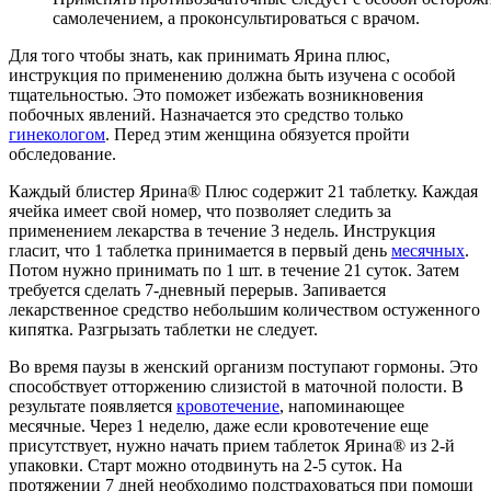
самолечением, а проконсультироваться с врачом.
Для того чтобы знать, как принимать Ярина плюс,
инструкция по применению должна быть изучена с особой
тщательностью. Это поможет избежать возникновения
побочных явлений. Назначается это средство только
гинекологом
. Перед этим женщина обязуется пройти
обследование.
Каждый блистер Ярина® Плюс содержит 21 таблетку. Каждая
ячейка имеет свой номер, что позволяет следить за
применением лекарства в течение 3 недель. Инструкция
гласит, что 1 таблетка принимается в первый день
месячных
.
Потом нужно принимать по 1 шт. в течение 21 суток. Затем
требуется сделать 7-дневный перерыв. Запивается
лекарственное средство небольшим количеством остуженного
кипятка. Разгрызать таблетки не следует.
Во время паузы в женский организм поступают гормоны. Это
способствует отторжению слизистой в маточной полости. В
результате появляется
кровотечение
, напоминающее
месячные. Через 1 неделю, даже если кровотечение еще
присутствует, нужно начать прием таблеток Ярина® из 2-й
упаковки. Старт можно отодвинуть на 2-5 суток. На
протяжении 7 дней необходимо подстраховаться при помощи