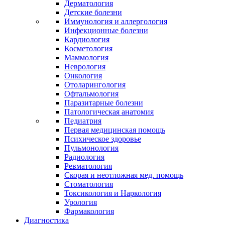
Дерматология
Детские болезни
Иммунология и аллергология
Инфекционные болезни
Кардиология
Косметология
Маммология
Неврология
Онкология
Отоларингология
Офтальмология
Паразитарные болезни
Патологическая анатомия
Педиатрия
Первая медицинская помощь
Психическое здоровье
Пульмонология
Радиология
Ревматология
Скорая и неотложная мед. помощь
Стоматология
Токсикология и Наркология
Урология
Фармакология
Диагностика