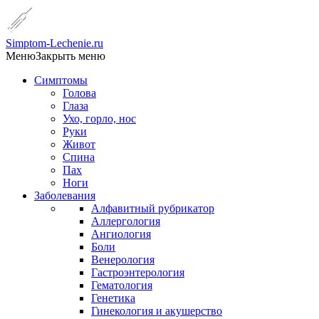
Simptom-Lechenie.ru
Меню
Закрыть меню
Симптомы
Голова
Глаза
Ухо, горло, нос
Руки
Живот
Спина
Пах
Ноги
Заболевания
Алфавитный рубрикатор
Аллергология
Ангиология
Боли
Венерология
Гастроэнтерология
Гематология
Генетика
Гинекология и акушерство