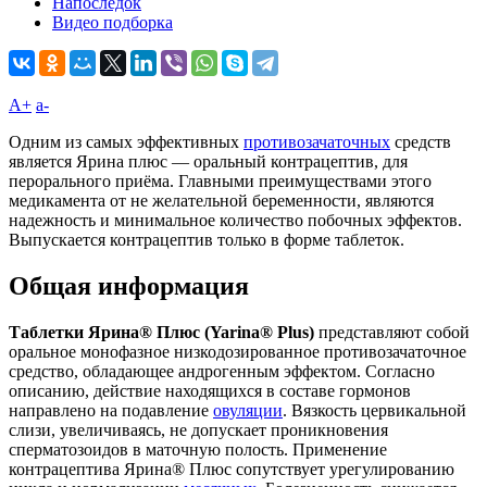
Напоследок
Видео подборка
A+
а-
Одним из самых эффективных
противозачаточных
средств
является Ярина плюс — оральный контрацептив, для
перорального приёма. Главными преимуществами этого
медикамента от не желательной беременности, являются
надежность и минимальное количество побочных эффектов.
Выпускается контрацептив только в форме таблеток.
Общая информация
Таблетки Ярина® Плюс (Yarina® Plus)
представляют собой
оральное монофазное низкодозированное противозачаточное
средство, обладающее андрогенным эффектом. Согласно
описанию, действие находящихся в составе гормонов
направлено на подавление
овуляции
. Вязкость цервикальной
слизи, увеличиваясь, не допускает проникновения
сперматозоидов в маточную полость. Применение
контрацептива Ярина® Плюс сопутствует урегулированию