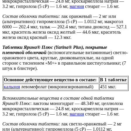
микрокристаллическая — 24.8 мг, кроскармеллоза натрия —
3.2 мг, гипролоза (5 cP) — 1.6 мг,
магния
стеарат — 1.6 мг.
Состав оболочки таблетки:
лак оранжевый — 2 мг или
(альтернативно): гипромеллоза (5 cP) — 1.0112 мг, макрогол
6000 — 202.4 мкг, тальк — 202.4 мкг, титана диоксид — 527.1
мкг, краситель железа оксид желтый — 44.6 мкг, краситель
железа оксид красный — 12.3 мкг.
Таблетки Ярина® Плюс (Yarina® Plus), покрытые
пленочной оболочкой
(вспомогательные витаминные) светло-
оранжевого цвета, круглые, двояковыпуклые, на одной
стороне с тиснением «M+» в правильном шестиугольнике; (7
штук в блистере).
Основное действующее вещество в составе:
В 1 таблетке
кальция
левомефолат (микронизированный)
451 мкг.
Вспомогательные вещества в составе одной таблетки
Ярина® Плюс
: лактозы моногидрат — 48.349 мг, целлюлоза
микрокристаллическая — 24.8 мг, кроскармеллоза натрия —
3.2 мг, гипролоза (5 cP) — 1.6 мг,
магния
стеарат — 1.6 мг.
Состав оболочки таблетки:
лак светло-оранжевый — 2 мг
или (альтернативно): гипромеллоза (5 cP) — 1.0112 мг,