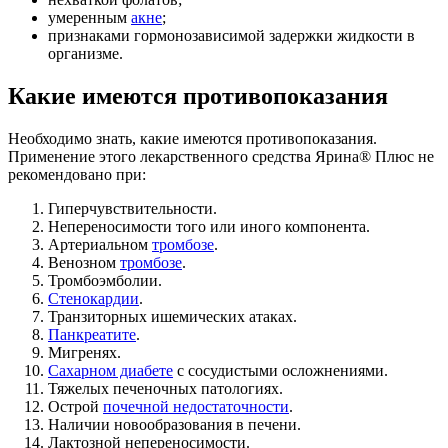
умеренным
акне
;
признаками гормонозависимой задержки жидкости в
организме.
Какие имеются противопоказания
Необходимо знать, какие имеются противопоказания.
Применение этого лекарственного средства Ярина® Плюс не
рекомендовано при:
Гиперчувствительности.
Непереносимости того или иного компонента.
Артериальном
тромбозе
.
Венозном
тромбозе
.
Тромбоэмболии.
Стенокардии
.
Транзиторных ишемических атаках.
Панкреатите
.
Мигренях.
Сахарном диабете
с сосудистыми осложнениями.
Тяжелых печеночных патологиях.
Острой
почечной недостаточности
.
Наличии новообразования в печени.
Лактозной непереносимости.