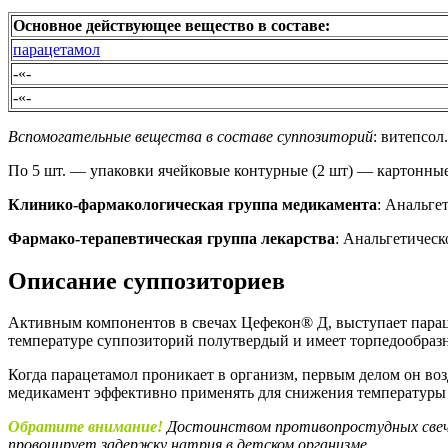
Основное действующее вещество в составе:
парацетамол
-«-
-«-
Вспомогательные вещества в составе суппозиторий
: витепсол.
По 5 шт. — упаковки ячейковые контурные (2 шт) — картонные
Клинико-фармакологическая группа медикамента
: Анальге
Фармако-терапевтическая группа лекарства
: Анальгетическ
Описание суппозиториев
Активным компонентов в свечах Цефекон® Д, выступает параце
температуре суппозиторий полутвердый и имеет торпедообраз
Когда парацетамол проникает в организм, первым делом он возд
медикамент эффективно применять для снижения температуры 
Обратите внимание!
Достоинством противопростудных свече
провоцирует задержку натрия в детском организме.