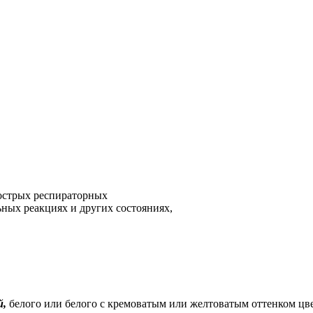
острых респираторных
ьных реакциях и других состояниях,
й,
белого или белого с кремоватым или желтоватым оттенком цв