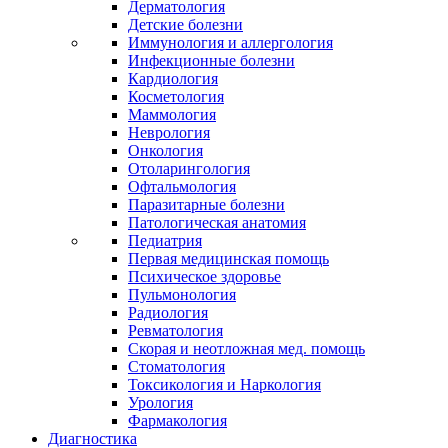
Дерматология
Детские болезни
Иммунология и аллергология
Инфекционные болезни
Кардиология
Косметология
Маммология
Неврология
Онкология
Отоларингология
Офтальмология
Паразитарные болезни
Патологическая анатомия
Педиатрия
Первая медицинская помощь
Психическое здоровье
Пульмонология
Радиология
Ревматология
Скорая и неотложная мед. помощь
Стоматология
Токсикология и Наркология
Урология
Фармакология
Диагностика