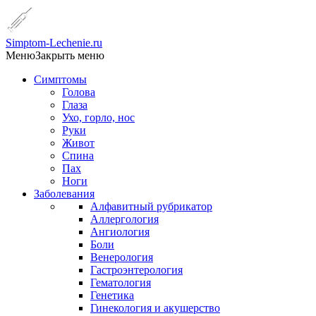
Simptom-Lechenie.ru
Меню
Закрыть меню
Симптомы
Голова
Глаза
Ухо, горло, нос
Руки
Живот
Спина
Пах
Ноги
Заболевания
Алфавитный рубрикатор
Аллергология
Ангиология
Боли
Венерология
Гастроэнтерология
Гематология
Генетика
Гинекология и акушерство