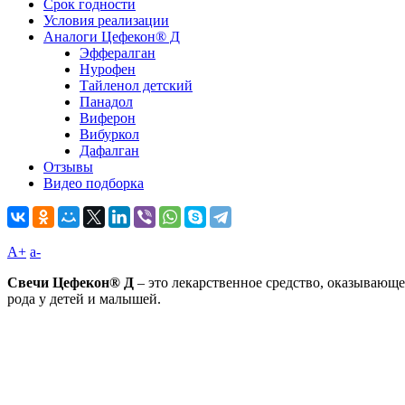
Срок годности
Условия реализации
Аналоги Цефекон® Д
Эффералган
Нурофен
Тайленол детский
Панадол
Виферон
Вибуркол
Дафалган
Отзывы
Видео подборка
A+
а-
Свечи Цефекон® Д
– это лекарственное средство, оказывающ
рода у детей и малышей.