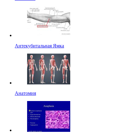
Антекубитальная Ямка
Анатомия