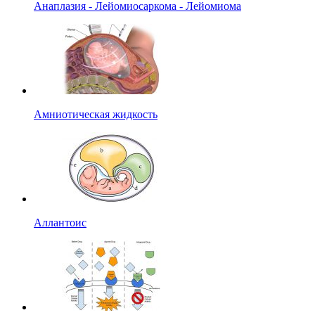
Анаплазия - Лейомиосаркома - Лейомиома
Амниотическая жидкость
Аллантоис