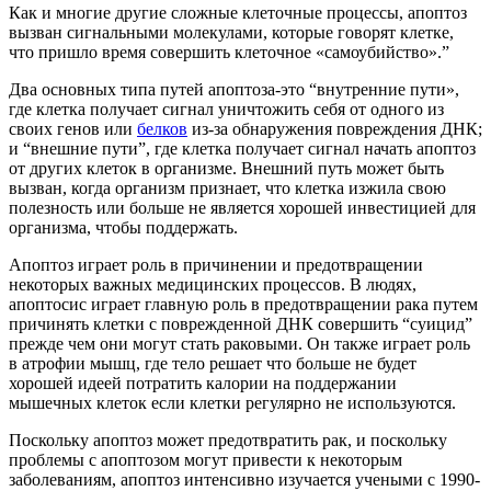
Как и многие другие сложные клеточные процессы, апоптоз
вызван сигнальными молекулами, которые говорят клетке,
что пришло время совершить клеточное «самоубийство».”
Два основных типа путей апоптоза-это “внутренние пути»,
где клетка получает сигнал уничтожить себя от одного из
своих генов или
белков
из-за обнаружения повреждения ДНК;
и “внешние пути”, где клетка получает сигнал начать апоптоз
от других клеток в организме. Внешний путь может быть
вызван, когда организм признает, что клетка изжила свою
полезность или больше не является хорошей инвестицией для
организма, чтобы поддержать.
Апоптоз играет роль в причинении и предотвращении
некоторых важных медицинских процессов. В людях,
апоптосис играет главную роль в предотвращении рака путем
причинять клетки с поврежденной ДНК совершить “суицид”
прежде чем они могут стать раковыми. Он также играет роль
в атрофии мышц, где тело решает что больше не будет
хорошей идеей потратить калории на поддержании
мышечных клеток если клетки регулярно не используются.
Поскольку апоптоз может предотвратить рак, и поскольку
проблемы с апоптозом могут привести к некоторым
заболеваниям, апоптоз интенсивно изучается учеными с 1990-