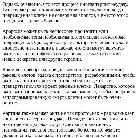
Однако, очевидно, что этот процесс иногда терпит неудачу.
Все случаи рака, по-видимому, являются случаями, когда
поврежденная клетка не совершала апоптоз, а вместо этого
продолжала делать больше.
Apoptosis может быть неспособен произойти если
необходимые гены необходимы для его среди тех которые
повреждены. Однако, некоторые доктора и ученые изучали
апоптосис интенсивно в надежде что они могут выучить
вызвать его специфически в раковых клетках используя
новые лекарства или другие терапии.
Как и все препараты, предназначенные для уничтожения
раковых клеток, задача с препаратами, разработанными, чтобы
вызвать апоптоз является, чтобы убедиться, что эти
препараты
только
эффект раковые клетки. Лекарство, которое
вызывает здоровые клетки, а также раковые, чтобы совершить
запрограммированную смерть клетки может быть очень
опасно.
Картина также может быть не так просто, как » рак возникает,
когда апоптоз терпит неудачу.»Исследования показали, что
некоторые виды рака могут возникать в клеточных
популяциях, где апоптоз протекает более легко, чем это
должно быть; возможно, эти клетки были вынуждены”