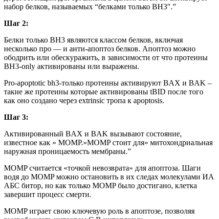
набор белков, называемых “белками только BH3″.”
Шаг 2:
Белки только BH3 являются классом белков, включая
несколько про — и анти-апоптоз белков. Апоптоз можно
ободрить или обескуражить, в зависимости от что протеины
BH3-only активированы или выражены.
Pro-apoptotic bh3-только протеины активируют BAX и BAK –
такие же протеины которые активированы tBID после того
как оно создано через extrinsic тропа к apoptosis.
Шаг 3:
Активированный BAX и BAK вызывают состояние,
известное как » MOMP.»MOMP стоит для» митохондриальная
наружная проницаемость мембраны.”
MOMP считается «точкой невозврата» для апоптоза. Шаги
водя до MOMP можно остановить в их следах молекулами ИА
АБС битор, но как только MOMP было достигано, клетка
завершит процесс смерти.
MOMP играет свою ключевую роль в апоптозе, позволяя