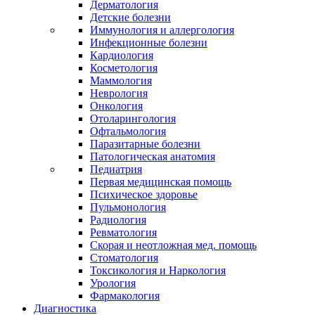
Дерматология
Детские болезни
Иммунология и аллергология
Инфекционные болезни
Кардиология
Косметология
Маммология
Неврология
Онкология
Отоларингология
Офтальмология
Паразитарные болезни
Патологическая анатомия
Педиатрия
Первая медицинская помощь
Психическое здоровье
Пульмонология
Радиология
Ревматология
Скорая и неотложная мед. помощь
Стоматология
Токсикология и Наркология
Урология
Фармакология
Диагностика