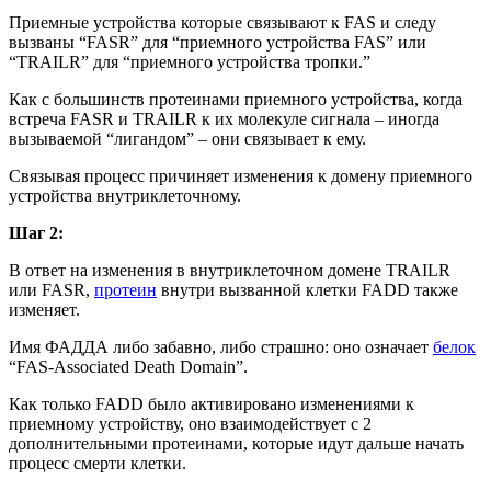
Приемные устройства которые связывают к FAS и следу
вызваны “FASR” для “приемного устройства FAS” или
“TRAILR” для “приемного устройства тропки.”
Как с большинств протеинами приемного устройства, когда
встреча FASR и TRAILR к их молекуле сигнала – иногда
вызываемой “лигандом” – они связывает к ему.
Связывая процесс причиняет изменения к домену приемного
устройства внутриклеточному.
Шаг 2:
В ответ на изменения в внутриклеточном домене TRAILR
или FASR,
протеин
внутри вызванной клетки FADD также
изменяет.
Имя ФАДДА либо забавно, либо страшно: оно означает
белок
“FAS-Associated Death Domain”.
Как только FADD было активировано изменениями к
приемному устройству, оно взаимодействует с 2
дополнительными протеинами, которые идут дальше начать
процесс смерти клетки.