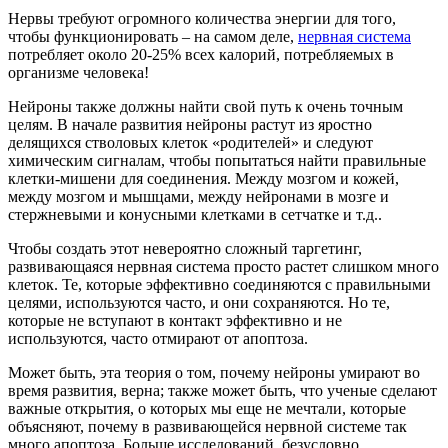
Нервы требуют огромного количества энергии для того,
чтобы функционировать – на самом деле,
нервная система
потребляет около 20-25% всех калорий, потребляемых в
организме человека!
Нейроны также должны найти свой путь к очень точным
целям. В начале развития нейроны растут из яростно
делящихся стволовых клеток «родителей» и следуют
химическим сигналам, чтобы попытаться найти правильные
клетки-мишени для соединения. Между мозгом и кожей,
между мозгом и мышцами, между нейронами в мозге и
стержневыми и конусными клетками в сетчатке и т.д..
Чтобы создать этот невероятно сложный таргетинг,
развивающаяся нервная система просто растет слишком много
клеток. Те, которые эффективно соединяются с правильными
целями, используются часто, и они сохраняются. Но те,
которые не вступают в контакт эффективно и не
используются, часто отмирают от апоптоза.
Может быть, эта теория о том, почему нейроны умирают во
время развития, верна; также может быть, что ученые сделают
важные открытия, о которых мы еще не мечтали, которые
объясняют, почему в развивающейся нервной системе так
много апоптоза. Больше исследований, безусловно,