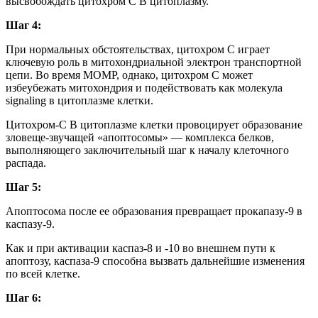
высвобождать цитохром С В цитоплазму.
Шаг 4:
При нормальных обстоятельствах, цитохром С играет
ключевую роль в митохондриальной электрон транспортной
цепи. Во время MOMP, однако, цитохром C может
избеубежать митохондрия и подействовать как молекула
signaling в цитоплазме клетки.
Цитохром-С В цитоплазме клетки провоцирует образование
зловеще-звучащей «апоптосомы» — комплекса белков,
выполняющего заключительный шаг к началу клеточного
распада.
Шаг 5:
Апоптосома после ее образования превращает прокапазу-9 в
каспазу-9.
Как и при активации каспаз-8 и -10 во внешнем пути к
апоптозу, каспаза-9 способна вызвать дальнейшие изменения
по всей клетке.
Шаг 6: