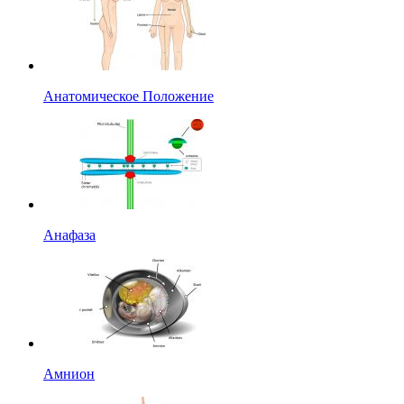
Анатомическое Положение
Анафаза
Амнион