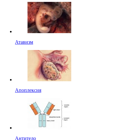
Атавизм
Апоплексия
Антитело