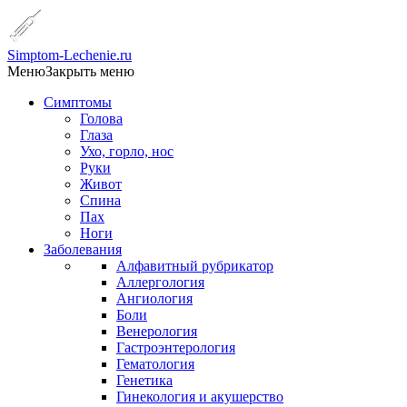
Simptom-Lechenie.ru
Меню
Закрыть меню
Симптомы
Голова
Глаза
Ухо, горло, нос
Руки
Живот
Спина
Пах
Ноги
Заболевания
Алфавитный рубрикатор
Аллергология
Ангиология
Боли
Венерология
Гастроэнтерология
Гематология
Генетика
Гинекология и акушерство