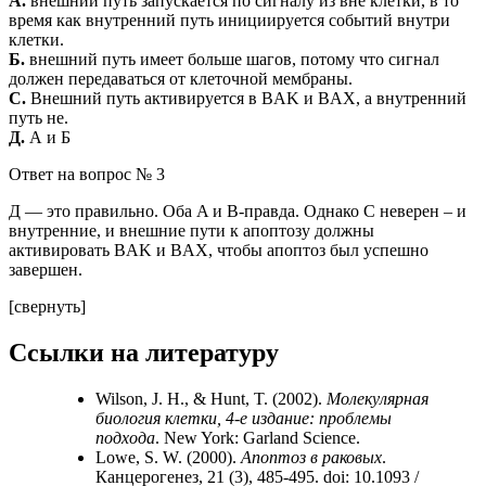
А.
внешний путь запускается по сигналу из вне клетки, в то
время как внутренний путь инициируется событий внутри
клетки.
Б.
внешний путь имеет больше шагов, потому что сигнал
должен передаваться от клеточной мембраны.
С.
Внешний путь активируется в BAK и BAX, а внутренний
путь не.
Д.
А и Б
Ответ на вопрос № 3
Д — это правильно. Оба A и B-правда. Однако C неверен – и
внутренние, и внешние пути к апоптозу должны
активировать BAK и BAX, чтобы апоптоз был успешно
завершен.
[свернуть]
Ссылки на литературу
Wilson, J. H., & Hunt, T. (2002).
Молекулярная
биология клетки, 4-е издание: проблемы
подхода
. New York: Garland Science.
Lowe, S. W. (2000).
Апоптоз в раковых
.
Канцерогенез, 21 (3), 485-495. doi: 10.1093 /