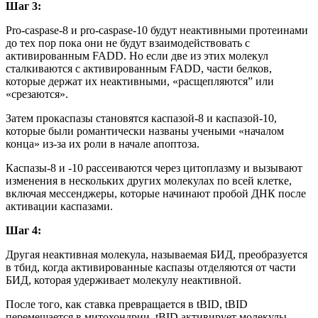
Шаг 3:
Pro-caspase-8 и pro-caspase-10 будут неактивными протеинами
до тех пор пока они не будут взаимодействовать с
активированным FADD. Но если две из этих молекул
сталкиваются с активированным FADD, части белков,
которые держат их неактивными, «расщепляются” или
«срезаются».
Затем прокаспазы становятся каспазой-8 и каспазой-10,
которые были романтически названы учеными «началом
конца» из-за их роли в начале апоптоза.
Каспазы-8 и -10 рассеиваются через цитоплазму и вызывают
изменения в нескольких других молекулах по всей клетке,
включая мессенджеры, которые начинают пробой ДНК после
активации каспазами.
Шаг 4:
Другая неактивная молекула, называемая БИД, преобразуется
в тбид, когда активированные каспазы отделяются от части
БИД, которая удерживает молекулу неактивной.
После того, как ставка превращается в tBID, tBID
перемещается в митохондрии. tBID активирует молекулы