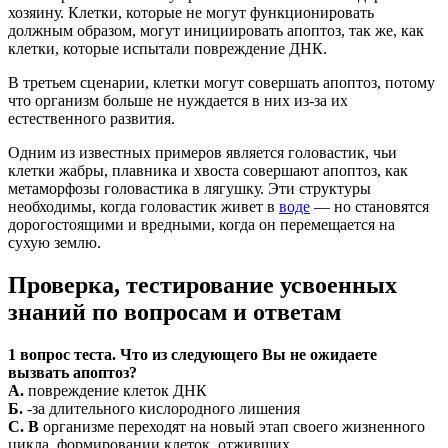
хозяину. Клетки, которые не могут функционировать
должным образом, могут инициировать апоптоз, так же, как
клетки, которые испытали повреждение ДНК.
В третьем сценарии, клетки могут совершать апоптоз, потому
что организм больше не нуждается в них из-за их
естественного развития.
Одним из известных примеров является головастик, чьи
клетки жабры, плавника и хвоста совершают апоптоз, как
метаморфозы головастика в лягушку. Эти структуры
необходимы, когда головастик живет в
воде
— но становятся
дорогостоящими и вредными, когда он перемещается на
сухую землю.
Проверка, тестирование усвоенных
знаний по вопросам и ответам
1 вопрос теста. Что из следующего Вы не ожидаете
вызвать апоптоз?
А.
повреждение клеток ДНК
Б.
-за длительного кислородного лишения
C. В
организме переходят на новый этап своего жизненного
цикла, формировании клеток, отживших