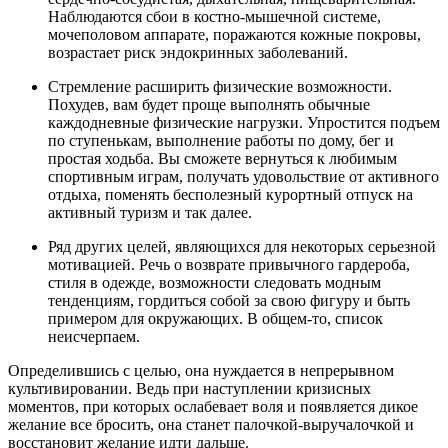
Наблюдаются сбои в костно-мышечной системе,
мочеполовом аппарате, поражаются кожные покровы,
возрастает риск эндокринных заболеваний.
Стремление расширить физические возможности.
Похудев, вам будет проще выполнять обычные
каждодневные физические нагрузки. Упростится подъем
по ступенькам, выполнение работы по дому, бег и
простая ходьба. Вы сможете вернуться к любимым
спортивным играм, получать удовольствие от активного
отдыха, поменять бесполезный курортный отпуск на
активный туризм и так далее.
Ряд других целей, являющихся для некоторых серьезной
мотивацией. Речь о возврате привычного гардероба,
стиля в одежде, возможности следовать модным
тенденциям, гордиться собой за свою фигуру и быть
примером для окружающих. В общем-то, список
неисчерпаем.
Определившись с целью, она нуждается в непрерывном
культивировании. Ведь при наступлении кризисных
моментов, при которых ослабевает воля и появляется дикое
желание все бросить, она станет палочкой-выручалочкой и
восстановит желание идти дальше.