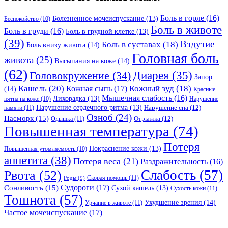
Боль в горле
(16)
Болезненное мочеиспускание
(13)
Беспокойство
(10)
Боль в животе
Боль в груди
(16)
Боль в грудной клетке
(13)
(39)
Вздутие
Боль в суставах
(18)
Боль внизу живота
(14)
Головная боль
живота
(25)
Высыпания на коже
(14)
(62)
Головокружение
(34)
Диарея
(35)
Запор
Кашель
(20)
Кожный зуд
(18)
Кожная сыпь
(17)
(14)
Красные
Мышечная слабость
(16)
Лихорадка
(13)
Нарушение
пятна на коже
(10)
Нарушение сердечного ритма
(13)
Нарушение сна
(12)
памяти
(11)
Озноб
(24)
Насморк
(15)
Отрыжка
(12)
Одышка
(11)
Повышенная температура
(74)
Потеря
Покраснение кожи
(13)
Повышенная утомляемость
(10)
аппетита
(38)
Потеря веса
(21)
Раздражительность
(16)
Слабость
(57)
Рвота
(52)
Скорая помощь
(11)
Роды
(9)
Судороги
(17)
Сонливость
(15)
Сухой кашель
(13)
Сухость кожи
(11)
Тошнота
(57)
Ухудшение зрения
(14)
Урчание в животе
(11)
Частое мочеиспускание
(17)