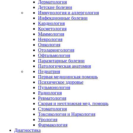
Дерматология
Детские болезни
Иммунология и аллергология
Инфекционные болезни
Кардиология
Косметология
Маммология
Неврология
Онкология
Отоларингология
Офтальмология
Паразитарные болезни
Патологическая анатомия
Педиатрия
Первая медицинская помощь
Психическое здоровье
Пульмонология
Радиология
Ревматология
Скорая и неотложная мед. помощь
Стоматология
Токсикология и Наркология
Урология
Фармакология
Диагностика