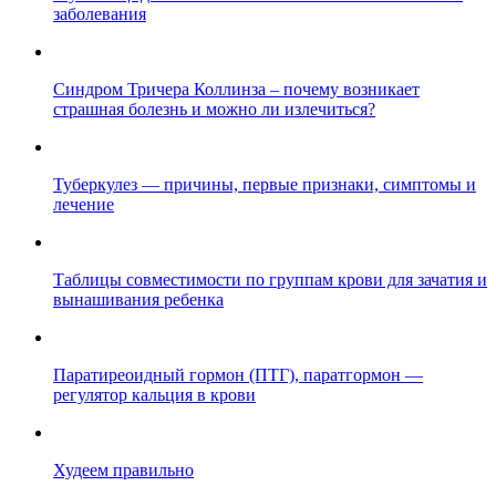
заболевания
Синдром Тричера Коллинза – почему возникает
страшная болезнь и можно ли излечиться?
Туберкулез — причины, первые признаки, симптомы и
лечение
Таблицы совместимости по группам крови для зачатия и
вынашивания ребенка
Паратиреоидный гормон (ПТГ), паратгормон —
регулятор кальция в крови
Худеем правильно