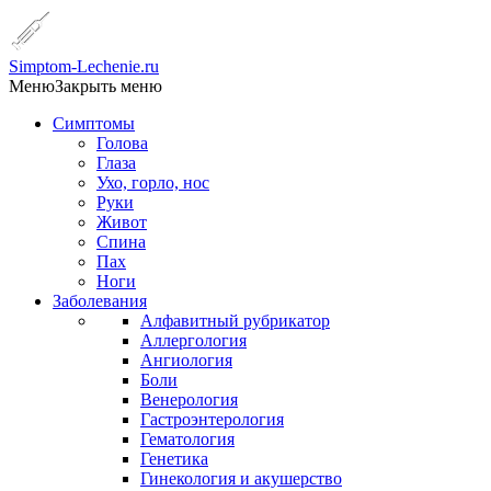
Simptom-Lechenie.ru
Меню
Закрыть меню
Симптомы
Голова
Глаза
Ухо, горло, нос
Руки
Живот
Спина
Пах
Ноги
Заболевания
Алфавитный рубрикатор
Аллергология
Ангиология
Боли
Венерология
Гастроэнтерология
Гематология
Генетика
Гинекология и акушерство