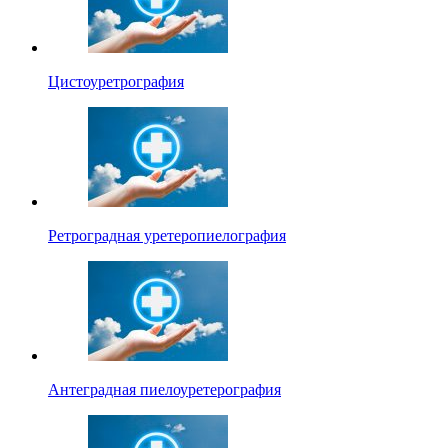
Цистоуретрография
Ретроградная уретеропиелография
Антеградная пиелоуретерография