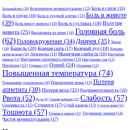
Боль в горле
(16)
Болезненное мочеиспускание
(13)
Беспокойство
(10)
Боль в животе
Боль в груди
(16)
Боль в грудной клетке
(13)
(39)
Вздутие
Боль в суставах
(18)
Боль внизу живота
(14)
Головная боль
живота
(25)
Высыпания на коже
(14)
(62)
Головокружение
(34)
Диарея
(35)
Запор
Кашель
(20)
Кожный зуд
(18)
Кожная сыпь
(17)
(14)
Красные
Мышечная слабость
(16)
Лихорадка
(13)
Нарушение
пятна на коже
(10)
Нарушение сердечного ритма
(13)
Нарушение сна
(12)
памяти
(11)
Озноб
(24)
Насморк
(15)
Отрыжка
(12)
Одышка
(11)
Повышенная температура
(74)
Потеря
Покраснение кожи
(13)
Повышенная утомляемость
(10)
аппетита
(38)
Потеря веса
(21)
Раздражительность
(16)
Слабость
(57)
Рвота
(52)
Скорая помощь
(11)
Роды
(9)
Судороги
(17)
Сонливость
(15)
Сухой кашель
(13)
Сухость кожи
(11)
Тошнота
(57)
Ухудшение зрения
(14)
Урчание в животе
(11)
Частое мочеиспускание
(17)