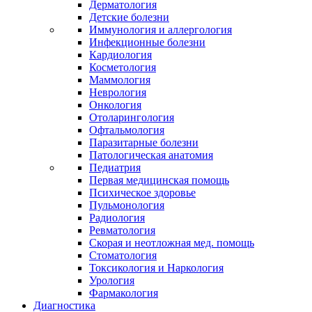
Дерматология
Детские болезни
Иммунология и аллергология
Инфекционные болезни
Кардиология
Косметология
Маммология
Неврология
Онкология
Отоларингология
Офтальмология
Паразитарные болезни
Патологическая анатомия
Педиатрия
Первая медицинская помощь
Психическое здоровье
Пульмонология
Радиология
Ревматология
Скорая и неотложная мед. помощь
Стоматология
Токсикология и Наркология
Урология
Фармакология
Диагностика