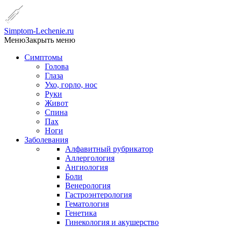
Simptom-Lechenie.ru
Меню
Закрыть меню
Симптомы
Голова
Глаза
Ухо, горло, нос
Руки
Живот
Спина
Пах
Ноги
Заболевания
Алфавитный рубрикатор
Аллергология
Ангиология
Боли
Венерология
Гастроэнтерология
Гематология
Генетика
Гинекология и акушерство