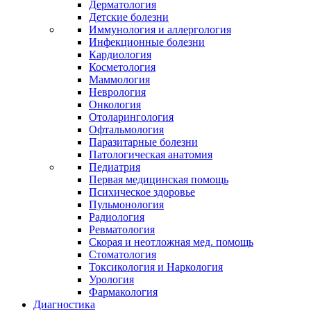
Дерматология
Детские болезни
Иммунология и аллергология
Инфекционные болезни
Кардиология
Косметология
Маммология
Неврология
Онкология
Отоларингология
Офтальмология
Паразитарные болезни
Патологическая анатомия
Педиатрия
Первая медицинская помощь
Психическое здоровье
Пульмонология
Радиология
Ревматология
Скорая и неотложная мед. помощь
Стоматология
Токсикология и Наркология
Урология
Фармакология
Диагностика