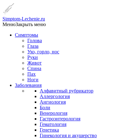
Simptom-Lechenie.ru
Меню
Закрыть меню
Симптомы
Голова
Глаза
Ухо, горло, нос
Руки
Живот
Спина
Пах
Ноги
Заболевания
Алфавитный рубрикатор
Аллергология
Ангиология
Боли
Венерология
Гастроэнтерология
Гематология
Генетика
Гинекология и акушерство