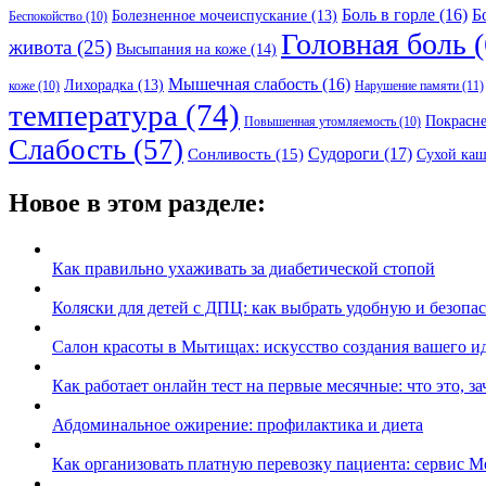
Боль в горле
(16)
Б
Болезненное мочеиспускание
(13)
Беспокойство
(10)
Головная боль
(
живота
(25)
Высыпания на коже
(14)
Мышечная слабость
(16)
Лихорадка
(13)
Нарушение памяти
(11)
коже
(10)
температура
(74)
Покрасн
Повышенная утомляемость
(10)
Слабость
(57)
Судороги
(17)
Сонливость
(15)
Сухой каш
Новое в этом разделе:
Как правильно ухаживать за диабетической стопой
Коляски для детей с ДПЦ: как выбрать удобную и безопа
Салон красоты в Мытищах: искусство создания вашего ид
Как работает онлайн тест на первые месячные: что это, з
Абдоминальное ожирение: профилактика и диета
Как организовать платную перевозку пациента: сервис M