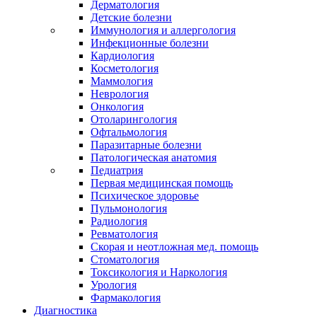
Дерматология
Детские болезни
Иммунология и аллергология
Инфекционные болезни
Кардиология
Косметология
Маммология
Неврология
Онкология
Отоларингология
Офтальмология
Паразитарные болезни
Патологическая анатомия
Педиатрия
Первая медицинская помощь
Психическое здоровье
Пульмонология
Радиология
Ревматология
Скорая и неотложная мед. помощь
Стоматология
Токсикология и Наркология
Урология
Фармакология
Диагностика