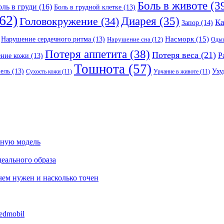
Боль в животе
(3
оль в груди
(16)
Боль в грудной клетке
(13)
62)
Головокружение
(34)
Диарея
(35)
К
Запор
(14)
Насморк
(15)
Нарушение сердечного ритма
(13)
Нарушение сна
(12)
Оды
Потеря аппетита
(38)
Потеря веса
(21)
Р
ение кожи
(13)
Тошнота
(57)
Уху
ель
(13)
Сухость кожи
(11)
Урчание в животе
(11)
сную модель
еального образа
ачем нужен и насколько точен
edmobil