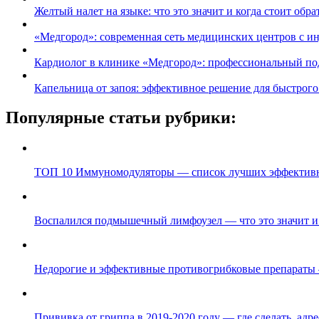
Желтый налет на языке: что это значит и когда стоит обра
«Медгород»: современная сеть медицинских центров с 
Кардиолог в клинике «Медгород»: профессиональный под
Капельница от запоя: эффективное решение для быстрого
Популярные статьи рубрики:
ТОП 10 Иммуномодуляторы — список лучших эффективн
Воспалился подмышечный лимфоузел — что это значит и 
Недорогие и эффективные противогрибковые препараты
Прививка от гриппа в 2019-2020 году — где сделать, ад