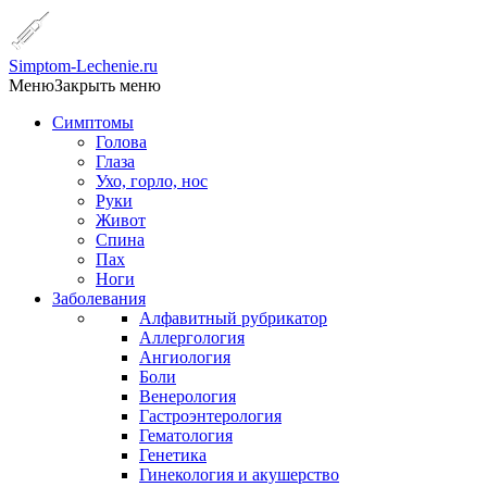
Simptom-Lechenie.ru
Меню
Закрыть меню
Симптомы
Голова
Глаза
Ухо, горло, нос
Руки
Живот
Спина
Пах
Ноги
Заболевания
Алфавитный рубрикатор
Аллергология
Ангиология
Боли
Венерология
Гастроэнтерология
Гематология
Генетика
Гинекология и акушерство