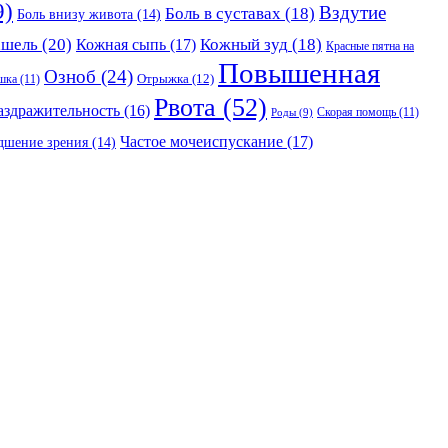
9)
Вздутие
Боль в суставах
(18)
Боль внизу живота
(14)
ашель
(20)
Кожный зуд
(18)
Кожная сыпь
(17)
Красные пятна на
Повышенная
Озноб
(24)
Отрыжка
(12)
шка
(11)
Рвота
(52)
аздражительность
(16)
Скорая помощь
(11)
Роды
(9)
Частое мочеиспускание
(17)
дшение зрения
(14)