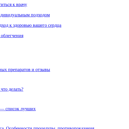
титься к врачу
индивидуальным подходом
ход к здоровью вашего сердца
 облегчения
ых препаратов и отзывы
что делать?
 — список лучших
реса. Особенности процедуры, противопоказания