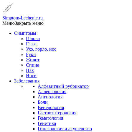
Simptom-Lechenie.ru
Меню
Закрыть меню
Симптомы
Голова
Глаза
Ухо, горло, нос
Руки
Живот
Спина
Пах
Ноги
Заболевания
Алфавитный рубрикатор
Аллергология
Ангиология
Боли
Венерология
Гастроэнтерология
Гематология
Генетика
Гинекология и акушерство