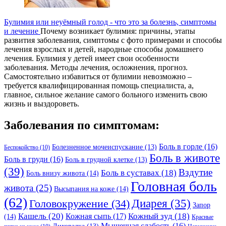
Булимия или неуёмный голод - что это за болезнь, симптомы
и лечение
Почему возникает булимия: причины, этапы
развития заболевания, симптомы с фото примерами и способы
лечения взрослых и детей, народные способы домашнего
лечения. Булимия у детей имеет свои особенности
заболевания. Методы лечения, осложнения, прогноз.
Самостоятельно избавиться от булимии невозможно –
требуется квалифицированная помощь специалиста, а,
главное, сильное желание самого больного изменить свою
жизнь и выздороветь.
Заболевания по симптомам:
Боль в горле
(16)
Болезненное мочеиспускание
(13)
Беспокойство
(10)
Боль в животе
Боль в груди
(16)
Боль в грудной клетке
(13)
(39)
Вздутие
Боль в суставах
(18)
Боль внизу живота
(14)
Головная боль
живота
(25)
Высыпания на коже
(14)
(62)
Головокружение
(34)
Диарея
(35)
Запор
Кашель
(20)
Кожный зуд
(18)
Кожная сыпь
(17)
(14)
Красные
Мышечная слабость
(16)