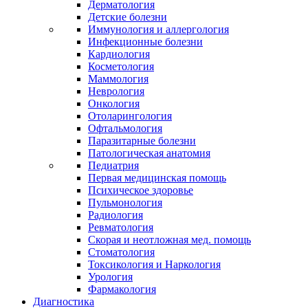
Дерматология
Детские болезни
Иммунология и аллергология
Инфекционные болезни
Кардиология
Косметология
Маммология
Неврология
Онкология
Отоларингология
Офтальмология
Паразитарные болезни
Патологическая анатомия
Педиатрия
Первая медицинская помощь
Психическое здоровье
Пульмонология
Радиология
Ревматология
Скорая и неотложная мед. помощь
Стоматология
Токсикология и Наркология
Урология
Фармакология
Диагностика